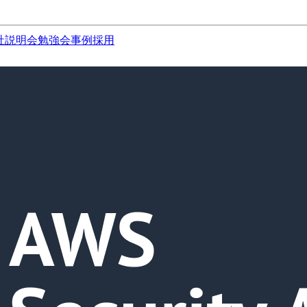
社説明会
勉強会
事例
採用