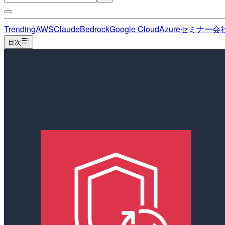
Trending
AWS
Claude
Bedrock
Google Cloud
Azure
セミナー
会
目次