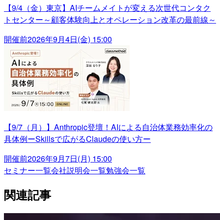
【9/4（金）東京】AIチームメイトが変える次世代コンタク
トセンター～顧客体験向上とオペレーション改革の最前線～
開催前
2026年9月4日(金) 15:00
【9/7（月）】Anthropic登壇！AIによる自治体業務効率化の
具体例ーSkillsで広がるClaudeの使い方ー
開催前
2026年9月7日(月) 15:00
セミナー一覧
会社説明会一覧
勉強会一覧
関連記事