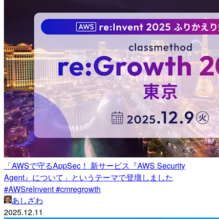
「AWSで守るAppSec！ 新サービス『AWS Security
Agent』について」というテーマで登壇しました
#AWSreInvent #cmregrowth
あしざわ
2025.12.11