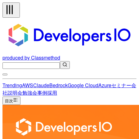
produced by Classmethod
Trending
AWS
Claude
Bedrock
Google Cloud
Azure
セミナー
会
社説明会
勉強会
事例
採用
目次