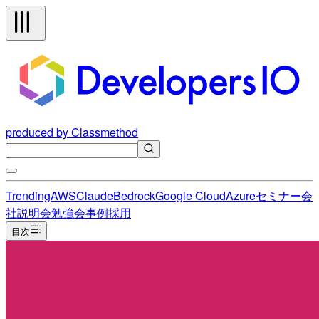
produced by Classmethod
Trending
AWS
Claude
Bedrock
Google Cloud
Azure
セミナー
会
社説明会
勉強会
事例
採用
目次