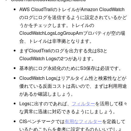
AWS CloudTrailのトレイルがAmazon CloudWatch
のログにログを送信するように設定されているかど
うかをチェックします。トレイルの
CloudWatchLogsLogGroupArnプロパティが空の場
合、トレイルは非準拠となります。
まずCloudTrailのログを出力する先はS3と
CloudWatch Logsの2つがあります。
基本的にログ永続化のためにS3保存は必須です。
CloudWatch Logsはリアルタイム性と検索性などが
優れている反面コストは高いので、まずは利用用途
があるか確認しましょう。
Logsに出すのであれば、
フィルター
を活用して様々
な異常に迅速に対応できるようにしましょう。
CISベンチマークでは
有用なフィルター
を定義して
いるためこちらを参考に設定するのもいいでしょ