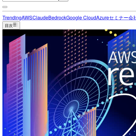
Trending
AWS
Claude
Bedrock
Google Cloud
Azure
セミナー
会
目次