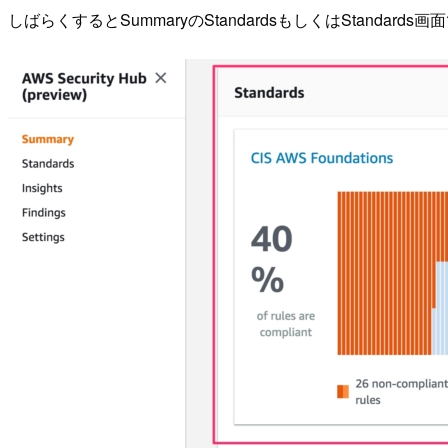
しばらくするとSummaryのStandardsもしくはStan