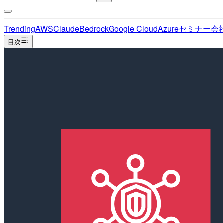
Trending
AWS
Claude
Bedrock
Google Cloud
Azure
セミナー
会
目次