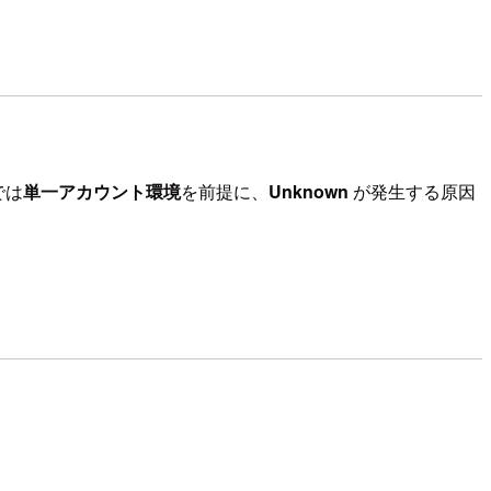
では
単一アカウント環境
を前提に、
Unknown
が発生する原因