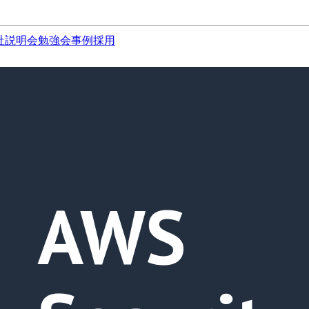
社説明会
勉強会
事例
採用