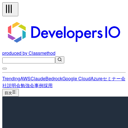
produced by Classmethod
Trending
AWS
Claude
Bedrock
Google Cloud
Azure
セミナー
会
社説明会
勉強会
事例
採用
目次