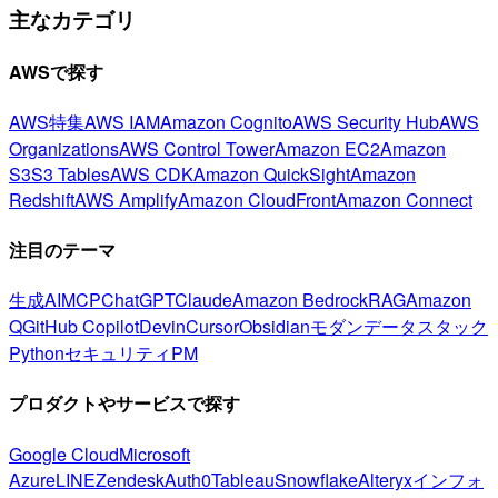
主なカテゴリ
AWSで探す
AWS特集
AWS IAM
Amazon Cognito
AWS Security Hub
AWS
Organizations
AWS Control Tower
Amazon EC2
Amazon
S3
S3 Tables
AWS CDK
Amazon QuickSight
Amazon
Redshift
AWS Amplify
Amazon CloudFront
Amazon Connect
注目のテーマ
生成AI
MCP
ChatGPT
Claude
Amazon Bedrock
RAG
Amazon
Q
GitHub Copilot
Devin
Cursor
Obsidian
モダンデータスタック
Python
セキュリティ
PM
プロダクトやサービスで探す
Google Cloud
Microsoft
Azure
LINE
Zendesk
Auth0
Tableau
Snowflake
Alteryx
インフォ