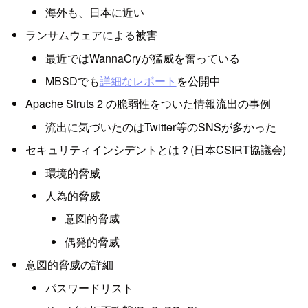
海外も、日本に近い
ランサムウェアによる被害
最近ではWannaCryが猛威を奮っている
MBSDでも
詳細なレポート
を公開中
Apache Struts 2 の脆弱性をついた情報流出の事例
流出に気づいたのはTwitter等のSNSが多かった
セキュリティインシデントとは？(日本CSIRT協議会)
環境的脅威
人為的脅威
意図的脅威
偶発的脅威
意図的脅威の詳細
パスワードリスト