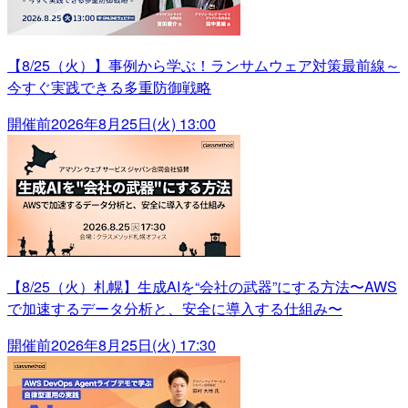
【8/25（火）】事例から学ぶ！ランサムウェア対策最前線～
今すぐ実践できる多重防御戦略
開催前
2026年8月25日(火) 13:00
【8/25（火）札幌】生成AIを“会社の武器”にする方法〜AWS
で加速するデータ分析と、安全に導入する仕組み〜
開催前
2026年8月25日(火) 17:30