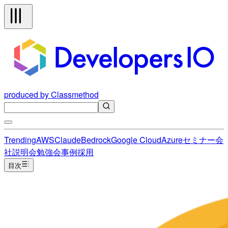
produced by Classmethod
Trending
AWS
Claude
Bedrock
Google Cloud
Azure
セミナー
会
社説明会
勉強会
事例
採用
目次