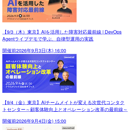
【9/3（木）東京】AIを活用した障害対応最前線 | DevOps
Agentライブデモで学ぶ、自律型運用の実践
開催前
2026年9月3日(木) 16:00
【9/4（金）東京】AIチームメイトが変える次世代コンタク
トセンター～顧客体験向上とオペレーション改革の最前線～
開催前
2026年9月4日(金) 15:00