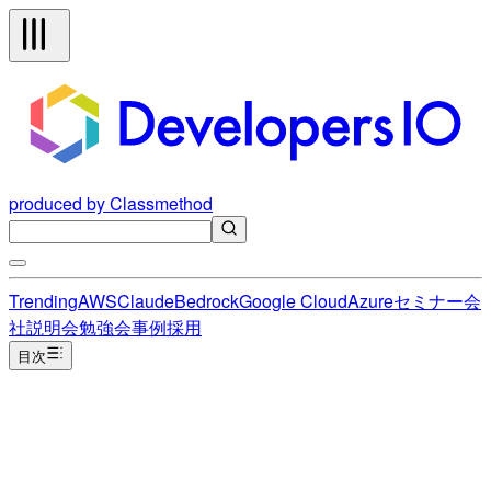
produced by Classmethod
Trending
AWS
Claude
Bedrock
Google Cloud
Azure
セミナー
会
社説明会
勉強会
事例
採用
目次