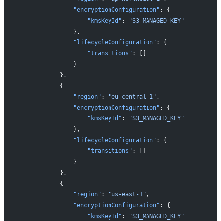
                "encryptionConfiguration"
: {
                    "kmsKeyId"
: 
"S3_MANAGED_KEY"
                },
                "lifecycleConfiguration"
: {
                    "transitions"
: []
                }
            },
            {
                "region"
: 
"eu-central-1"
,
                "encryptionConfiguration"
: {
                    "kmsKeyId"
: 
"S3_MANAGED_KEY"
                },
                "lifecycleConfiguration"
: {
                    "transitions"
: []
                }
            },
            {
                "region"
: 
"us-east-1"
,
                "encryptionConfiguration"
: {
                    "kmsKeyId"
: 
"S3_MANAGED_KEY"