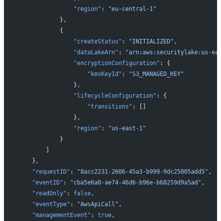
                "region"
: 
"eu-central-1"
            },
            {
                "createStatus"
: 
"INITIALIZED"
,
                "dataLakeArn"
: 
"arn:aws:securitylake:us-ea
                "encryptionConfiguration"
: {
                    "kmsKeyId"
: 
"S3_MANAGED_KEY"
                },
                "lifecycleConfiguration"
: {
                    "transitions"
: []
                },
                "region"
: 
"us-east-1"
            }
        ]
    },
    "requestID"
: 
"8acc2231-2606-45a3-b999-9dc25005add5"
,
    "eventID"
: 
"cba5e6a0-ae74-46d6-b96e-b68259d9a5ad"
,
    "readOnly"
: 
false
,
    "eventType"
: 
"AwsApiCall"
,
    "managementEvent"
: 
true
,