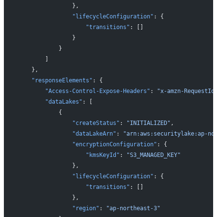
                },
                "lifecycleConfiguration"
: {
                    "transitions"
: []
                }
            }
        ]
    },
    "responseElements"
: {
        "Access-Control-Expose-Headers"
: 
"x-amzn-RequestId
        "dataLakes"
: [
            {
                "createStatus"
: 
"INITIALIZED"
,
                "dataLakeArn"
: 
"arn:aws:securitylake:ap-no
                "encryptionConfiguration"
: {
                    "kmsKeyId"
: 
"S3_MANAGED_KEY"
                },
                "lifecycleConfiguration"
: {
                    "transitions"
: []
                },
                "region"
: 
"ap-northeast-3"