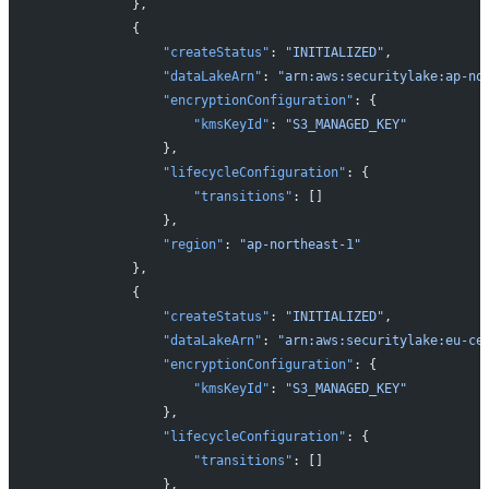
            },
            {
                "createStatus"
: 
"INITIALIZED"
,
                "dataLakeArn"
: 
"arn:aws:securitylake:ap-no
                "encryptionConfiguration"
: {
                    "kmsKeyId"
: 
"S3_MANAGED_KEY"
                },
                "lifecycleConfiguration"
: {
                    "transitions"
: []
                },
                "region"
: 
"ap-northeast-1"
            },
            {
                "createStatus"
: 
"INITIALIZED"
,
                "dataLakeArn"
: 
"arn:aws:securitylake:eu-ce
                "encryptionConfiguration"
: {
                    "kmsKeyId"
: 
"S3_MANAGED_KEY"
                },
                "lifecycleConfiguration"
: {
                    "transitions"
: []
                },