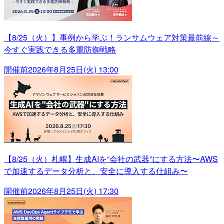
【8/25（火）】事例から学ぶ！ランサムウェア対策最前線～
今すぐ実践できる多重防御戦略
開催前
2026年8月25日(火) 13:00
【8/25（火）札幌】生成AIを“会社の武器”にする方法〜AWS
で加速するデータ分析と、安全に導入する仕組み〜
開催前
2026年8月25日(火) 17:30