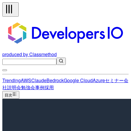
produced by Classmethod
Trending
AWS
Claude
Bedrock
Google Cloud
Azure
セミナー
会
社説明会
勉強会
事例
採用
目次