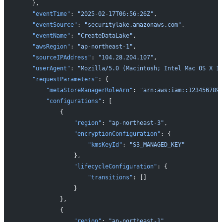
    },
    "eventTime"
: 
"2025-02-17T06:56:26Z"
,
    "eventSource"
: 
"securitylake.amazonaws.com"
,
    "eventName"
: 
"CreateDataLake"
,
    "awsRegion"
: 
"ap-northeast-1"
,
    "sourceIPAddress"
: 
"104.28.204.107"
,
    "userAgent"
: 
"Mozilla/5.0 (Macintosh; Intel Mac OS X 1
    "requestParameters"
: {
        "metaStoreManagerRoleArn"
: 
"arn:aws:iam::123456789
        "configurations"
: [
            {
                "region"
: 
"ap-northeast-3"
,
                "encryptionConfiguration"
: {
                    "kmsKeyId"
: 
"S3_MANAGED_KEY"
                },
                "lifecycleConfiguration"
: {
                    "transitions"
: []
                }
            },
            {
                "region"
: 
"ap-northeast-1"
,