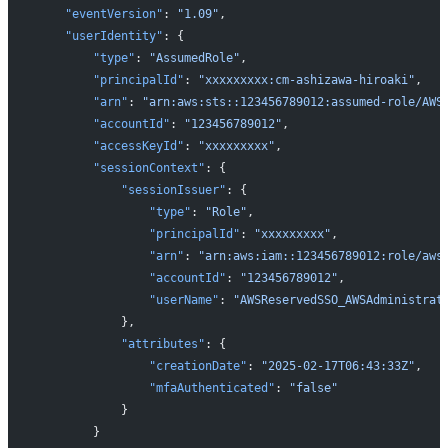
    "eventVersion"
: 
"1.09"
,
    "userIdentity"
: {
        "type"
: 
"AssumedRole"
,
        "principalId"
: 
"xxxxxxxxx:cm-ashizawa-hiroaki"
,
        "arn"
: 
"arn:aws:sts::123456789012:assumed-role/AWS
        "accountId"
: 
"123456789012"
,
        "accessKeyId"
: 
"xxxxxxxxx"
,
        "sessionContext"
: {
            "sessionIssuer"
: {
                "type"
: 
"Role"
,
                "principalId"
: 
"xxxxxxxxx"
,
                "arn"
: 
"arn:aws:iam::123456789012:role/aws
                "accountId"
: 
"123456789012"
,
                "userName"
: 
"AWSReservedSSO_AWSAdministrat
            },
            "attributes"
: {
                "creationDate"
: 
"2025-02-17T06:43:33Z"
,
                "mfaAuthenticated"
: 
"false"
            }
        }