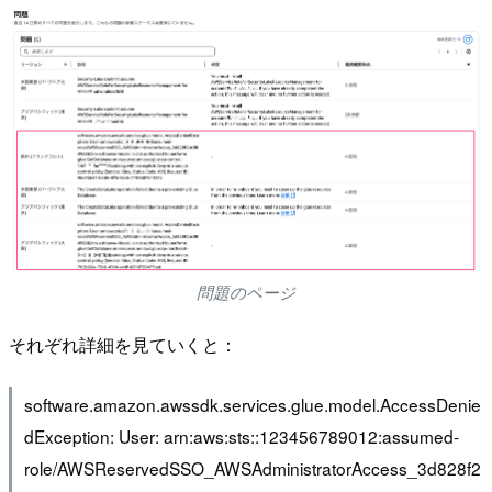
問題のページ
それぞれ詳細を見ていくと：
software.amazon.awssdk.services.glue.model.AccessDenie
dException: User: arn:aws:sts::123456789012:assumed-
role/AWSReservedSSO_AWSAdministratorAccess_3d828f2