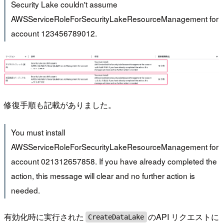
Security Lake couldn't assume
AWSServiceRoleForSecurityLakeResourceManagement for
account 123456789012.
修復手順も記載がありました。
You must install
AWSServiceRoleForSecurityLakeResourceManagement for
account 021312657858. If you have already completed the
action, this message will clear and no further action is
needed.
有効化時に実行された
のAPI リクエストに
CreateDataLake