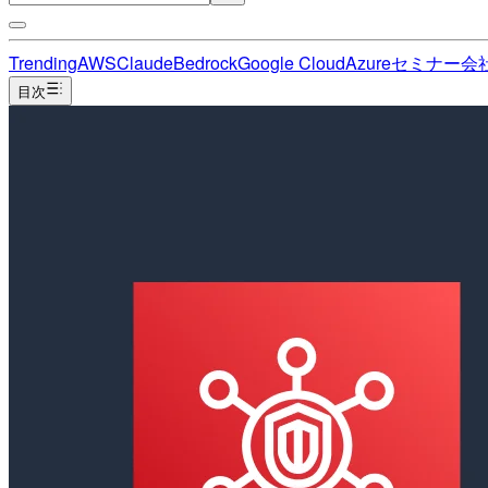
Trending
AWS
Claude
Bedrock
Google Cloud
Azure
セミナー
会
目次