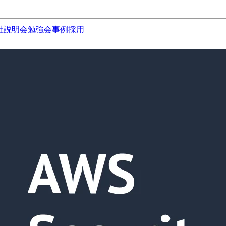
社説明会
勉強会
事例
採用