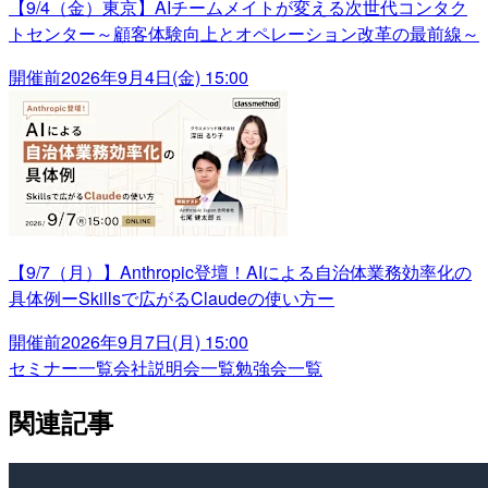
【9/4（金）東京】AIチームメイトが変える次世代コンタク
トセンター～顧客体験向上とオペレーション改革の最前線～
開催前
2026年9月4日(金) 15:00
【9/7（月）】Anthropic登壇！AIによる自治体業務効率化の
具体例ーSkillsで広がるClaudeの使い方ー
開催前
2026年9月7日(月) 15:00
セミナー一覧
会社説明会一覧
勉強会一覧
関連記事