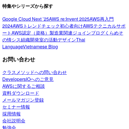
特集やシリーズから探す
Google Cloud Next ’25
AWS re:Invent 2025
AWS再入門
2024
AWSトレンドチェック
初心者向け
AWSテクニカルサポ
ート
AWS認定（資格）
製造業関連
ジョインブログ
くらめそ
の情シス
組織開発室の活動
デザイン
Thai
Language
Vietnamese Blog
お問い合わせ
クラスメソッドへの問い合わせ
DevelopersIOへのご意見
AWSに関するご相談
資料ダウンロード
メールマガジン登録
セミナー情報
採用情報
会社説明会
勉強会