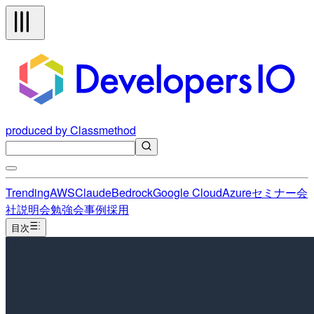
produced by Classmethod
Trending
AWS
Claude
Bedrock
Google Cloud
Azure
セミナー
会
社説明会
勉強会
事例
採用
目次