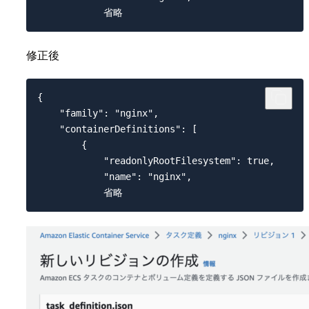
修正後
{

    "family": "nginx",

    "containerDefinitions": [

        {

            "readonlyRootFilesystem": true,

            "name": "nginx",
