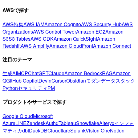
AWSで探す
AWS特集
AWS IAM
Amazon Cognito
AWS Security Hub
AWS
Organizations
AWS Control Tower
Amazon EC2
Amazon
S3
S3 Tables
AWS CDK
Amazon QuickSight
Amazon
Redshift
AWS Amplify
Amazon CloudFront
Amazon Connect
注目のテーマ
生成AI
MCP
ChatGPT
Claude
Amazon Bedrock
RAG
Amazon
Q
GitHub Copilot
Devin
Cursor
Obsidian
モダンデータスタック
Python
セキュリティ
PM
プロダクトやサービスで探す
Google Cloud
Microsoft
Azure
LINE
Zendesk
Auth0
Tableau
Snowflake
Alteryx
インフォ
マティカ
dbt
DuckDB
Cloudflare
Splunk
Vision One
Notion