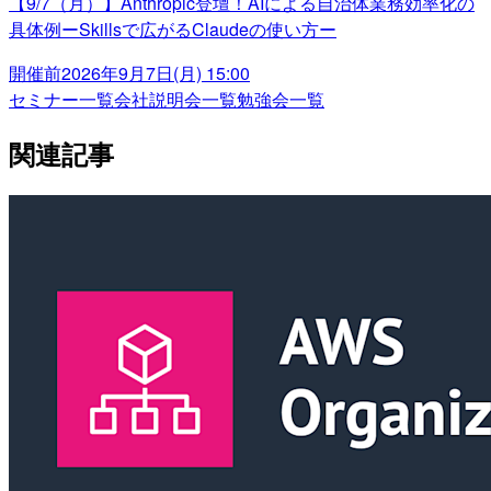
【9/7（月）】Anthropic登壇！AIによる自治体業務効率化の
具体例ーSkillsで広がるClaudeの使い方ー
開催前
2026年9月7日(月) 15:00
セミナー一覧
会社説明会一覧
勉強会一覧
関連記事