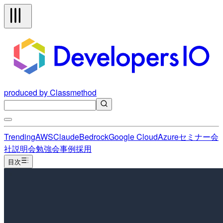
produced by Classmethod
Trending
AWS
Claude
Bedrock
Google Cloud
Azure
セミナー
会
社説明会
勉強会
事例
採用
目次