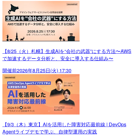
【8/25（火）札幌】生成AIを“会社の武器”にする方法〜AWS
で加速するデータ分析と、安全に導入する仕組み〜
開催前
2026年8月25日(火) 17:30
【9/3（木）東京】AIを活用した障害対応最前線 | DevOps
Agentライブデモで学ぶ、自律型運用の実践