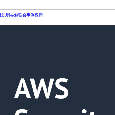
社説明会
勉強会
事例
採用