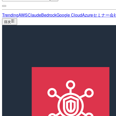
Trending
AWS
Claude
Bedrock
Google Cloud
Azure
セミナー
会
目次