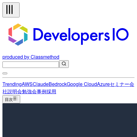
produced by Classmethod
Trending
AWS
Claude
Bedrock
Google Cloud
Azure
セミナー
会
社説明会
勉強会
事例
採用
目次