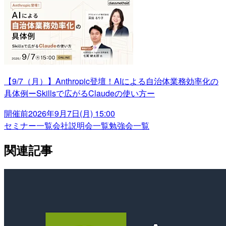
【9/7（月）】Anthropic登壇！AIによる自治体業務効率化の
具体例ーSkillsで広がるClaudeの使い方ー
開催前
2026年9月7日(月) 15:00
セミナー一覧
会社説明会一覧
勉強会一覧
関連記事