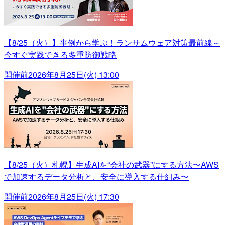
【8/25（火）】事例から学ぶ！ランサムウェア対策最前線～
今すぐ実践できる多重防御戦略
開催前
2026年8月25日(火) 13:00
【8/25（火）札幌】生成AIを“会社の武器”にする方法〜AWS
で加速するデータ分析と、安全に導入する仕組み〜
開催前
2026年8月25日(火) 17:30