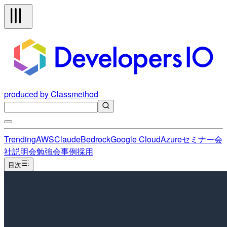
produced by Classmethod
Trending
AWS
Claude
Bedrock
Google Cloud
Azure
セミナー
会
社説明会
勉強会
事例
採用
目次