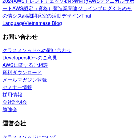
2024
AWSトレンドチェック
初心者向け
AWSテクニカルサポ
ート
AWS認定（資格）
製造業関連
ジョインブログ
くらめそ
の情シス
組織開発室の活動
デザイン
Thai
Language
Vietnamese Blog
お問い合わせ
クラスメソッドへの問い合わせ
DevelopersIOへのご意見
AWSに関するご相談
資料ダウンロード
メールマガジン登録
セミナー情報
採用情報
会社説明会
勉強会
運営会社
クラスメソッドについて