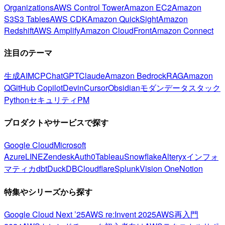
Organizations
AWS Control Tower
Amazon EC2
Amazon
S3
S3 Tables
AWS CDK
Amazon QuickSight
Amazon
Redshift
AWS Amplify
Amazon CloudFront
Amazon Connect
注目のテーマ
生成AI
MCP
ChatGPT
Claude
Amazon Bedrock
RAG
Amazon
Q
GitHub Copilot
Devin
Cursor
Obsidian
モダンデータスタック
Python
セキュリティ
PM
プロダクトやサービスで探す
Google Cloud
Microsoft
Azure
LINE
Zendesk
Auth0
Tableau
Snowflake
Alteryx
インフォ
マティカ
dbt
DuckDB
Cloudflare
Splunk
Vision One
Notion
特集やシリーズから探す
Google Cloud Next ’25
AWS re:Invent 2025
AWS再入門