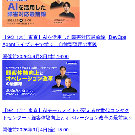
【9/3（木）東京】AIを活用した障害対応最前線 | DevOps
Agentライブデモで学ぶ、自律型運用の実践
開催前
2026年9月3日(木) 16:00
【9/4（金）東京】AIチームメイトが変える次世代コンタク
トセンター～顧客体験向上とオペレーション改革の最前線～
開催前
2026年9月4日(金) 15:00