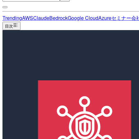
Trending
AWS
Claude
Bedrock
Google Cloud
Azure
セミナー
会
目次