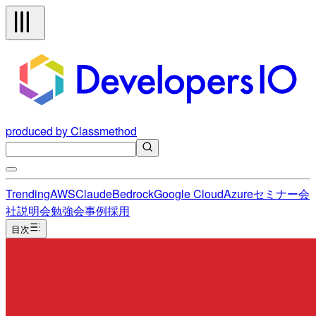
produced by Classmethod
Trending
AWS
Claude
Bedrock
Google Cloud
Azure
セミナー
会
社説明会
勉強会
事例
採用
目次