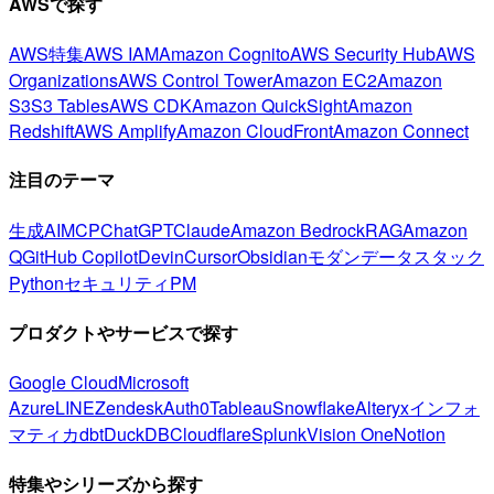
AWSで探す
AWS特集
AWS IAM
Amazon Cognito
AWS Security Hub
AWS
Organizations
AWS Control Tower
Amazon EC2
Amazon
S3
S3 Tables
AWS CDK
Amazon QuickSight
Amazon
Redshift
AWS Amplify
Amazon CloudFront
Amazon Connect
注目のテーマ
生成AI
MCP
ChatGPT
Claude
Amazon Bedrock
RAG
Amazon
Q
GitHub Copilot
Devin
Cursor
Obsidian
モダンデータスタック
Python
セキュリティ
PM
プロダクトやサービスで探す
Google Cloud
Microsoft
Azure
LINE
Zendesk
Auth0
Tableau
Snowflake
Alteryx
インフォ
マティカ
dbt
DuckDB
Cloudflare
Splunk
Vision One
Notion
特集やシリーズから探す