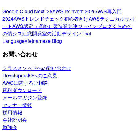
Google Cloud Next ’25
AWS re:Invent 2025
AWS再入門
2024
AWSトレンドチェック
初心者向け
AWSテクニカルサポ
ート
AWS認定（資格）
製造業関連
ジョインブログ
くらめそ
の情シス
組織開発室の活動
デザイン
Thai
Language
Vietnamese Blog
お問い合わせ
クラスメソッドへの問い合わせ
DevelopersIOへのご意見
AWSに関するご相談
資料ダウンロード
メールマガジン登録
セミナー情報
採用情報
会社説明会
勉強会