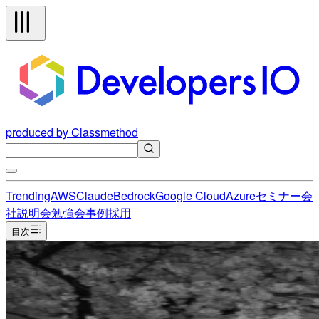
produced by Classmethod
Trending
AWS
Claude
Bedrock
Google Cloud
Azure
セミナー
会
社説明会
勉強会
事例
採用
目次