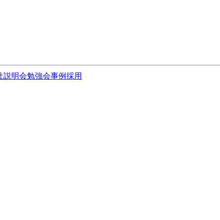
社説明会
勉強会
事例
採用