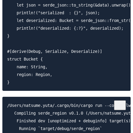
    let json = serde_json::to_string(&data).unwrap();

    println!("serialized  : {}", json);

    let deserialized: Bucket = serde_json::from_str(&
    println!("deserialized: {:?}", deserialized);

}

#[derive(Debug, Serialize, Deserialize)]

struct Bucket {

    name: String,

    region: Region,

/Users/natsume.yuta/.cargo/bin/cargo run --color=alwa
   Compiling serde_region v0.1.0 (/Users/natsume.yuta
    Finished dev [unoptimized + debuginfo] target(s) 
     Running `target/debug/serde_region`
