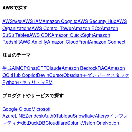
AWSで探す
AWS特集
AWS IAM
Amazon Cognito
AWS Security Hub
AWS
Organizations
AWS Control Tower
Amazon EC2
Amazon
S3
S3 Tables
AWS CDK
Amazon QuickSight
Amazon
Redshift
AWS Amplify
Amazon CloudFront
Amazon Connect
注目のテーマ
生成AI
MCP
ChatGPT
Claude
Amazon Bedrock
RAG
Amazon
Q
GitHub Copilot
Devin
Cursor
Obsidian
モダンデータスタック
Python
セキュリティ
PM
プロダクトやサービスで探す
Google Cloud
Microsoft
Azure
LINE
Zendesk
Auth0
Tableau
Snowflake
Alteryx
インフォ
マティカ
dbt
DuckDB
Cloudflare
Splunk
Vision One
Notion