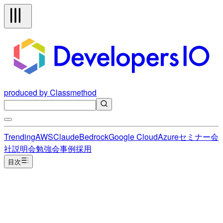
produced by Classmethod
Trending
AWS
Claude
Bedrock
Google Cloud
Azure
セミナー
会
社説明会
勉強会
事例
採用
目次