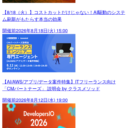
【8/18（火）】コストカットだけじゃない！AI駆動のシステ
ム刷新がもたらす本当の効果
開催前
2026年8月18日(火) 15:00
【AI/AWS/アプリ/データ案件特集】ITフリーランス向け
「CMパートナーズ」 説明会 by クラスメソッド
開催前
2026年8月12日(水) 19:00