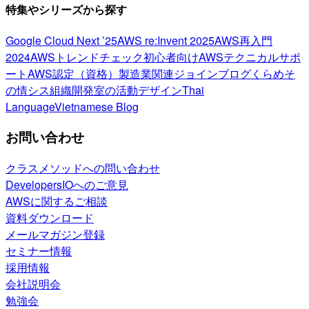
特集やシリーズから探す
Google Cloud Next ’25
AWS re:Invent 2025
AWS再入門
2024
AWSトレンドチェック
初心者向け
AWSテクニカルサポ
ート
AWS認定（資格）
製造業関連
ジョインブログ
くらめそ
の情シス
組織開発室の活動
デザイン
Thai
Language
Vietnamese Blog
お問い合わせ
クラスメソッドへの問い合わせ
DevelopersIOへのご意見
AWSに関するご相談
資料ダウンロード
メールマガジン登録
セミナー情報
採用情報
会社説明会
勉強会