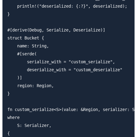
    println!("deserialized: {:?}", deserialized);

}

#[derive(Debug, Serialize, Deserialize)]

struct Bucket {

    name: String,

    #[serde(

        serialize_with = "custom_serialize",

        deserialize_with = "custom_deserialize"

    )]

    region: Region,

}

fn custom_serialize<S>(value: &Region, serializer: S)
where

    S: Serializer,

{
