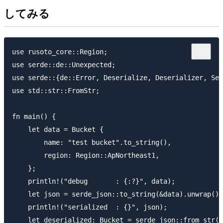
してみる
use rusoto_core::Region;

use serde::de::Unexpected;

use serde::{de::Error, Deserialize, Deserializer, Ser
use std::str::FromStr;

fn main() {

    let data = Bucket {

        name: "test bucket".to_string(),

        region: Region::ApNortheast1,

    };

    println!("debug       : {:?}", data);

    let json = serde_json::to_string(&data).unwrap();

    println!("serialized  : {}", json);

    let deserialized: Bucket = serde_json::from_str(&