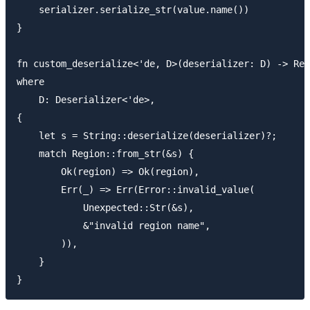
    serializer.serialize_str(value.name())

}

fn custom_deserialize<'de, D>(deserializer: D) -> Res
where

    D: Deserializer<'de>,

{

    let s = String::deserialize(deserializer)?;

    match Region::from_str(&s) {

        Ok(region) => Ok(region),

        Err(_) => Err(Error::invalid_value(

            Unexpected::Str(&s),

            &"invalid region name",

        )),

    }
