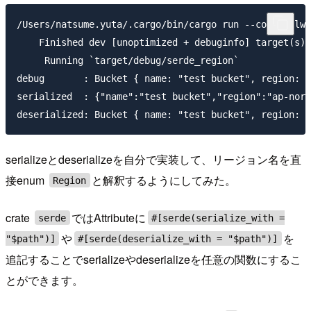
/Users/natsume.yuta/.cargo/bin/cargo run --color=alwa
    Finished dev [unoptimized + debuginfo] target(s) 
     Running `target/debug/serde_region`

debug       : Bucket { name: "test bucket", region: A
serialized  : {"name":"test bucket","region":"ap-nort
serializeとdeserializeを自分で実装して、リージョン名を直
接enum
と解釈するようにしてみた。
Region
crate
ではAttributeに
serde
#[serde(serialize_with =
や
を
"$path")]
#[serde(deserialize_with = "$path")]
追記することでserializeやdeserializeを任意の関数にするこ
とができます。