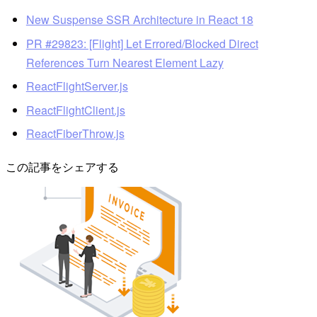
New Suspense SSR Architecture in React 18
PR #29823: [Flight] Let Errored/Blocked Direct
References Turn Nearest Element Lazy
ReactFlightServer.js
ReactFlightClient.js
ReactFiberThrow.js
この記事をシェアする