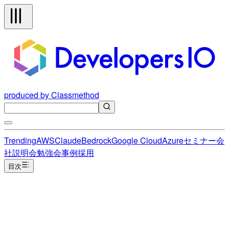
produced by Classmethod
Trending
AWS
Claude
Bedrock
Google Cloud
Azure
セミナー
会
社説明会
勉強会
事例
採用
目次