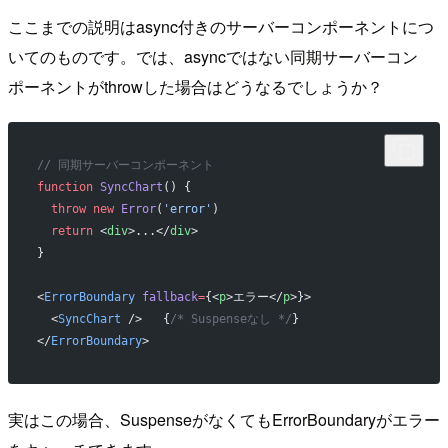
ここまでの説明はasync付きのサーバーコンポーネントにつ
いてのものです。では、asyncではない同期サーバーコン
ポーネントがthrowした場合はどうなるでしょうか？
// 同期サーバーコンポーネント
function
 SyncChart
() {
  throw
 new
 Error
(
'error'
)
  return
 <
div
>...</
div
>
}
<
ErrorBoundary
 fallback
=
{<
p
>エラー</
p
>}>
  <
SyncChart
 />   {
/* Suspenseなし */
}
</
ErrorBoundary
>
実はこの場合、SuspenseがなくてもErrorBoundaryがエラー