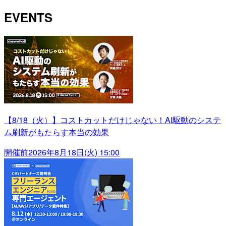
EVENTS
【8/18（火）】コストカットだけじゃない！AI駆動のシステ
ム刷新がもたらす本当の効果
開催前
2026年8月18日(火) 15:00