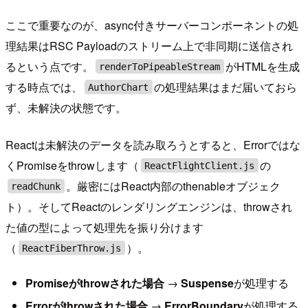
ここで重要なのが、async付きサーバーコンポーネントの処
理結果はRSC Payloadのストリーム上で非同期に送信され
るという点です。
がHTMLを生成
renderToPipeableStream
する時点では、
の処理結果はまだ届いておら
AuthorChart
ず、未解決の状態です。
Reactは未解決のデータを読み取ろうとすると、Errorではな
くPromiseをthrowします（
の
ReactFlightClient.js
。厳密にはReact内部のthenableオブジェク
readChunk
ト）。そしてReactのレンダリングエンジンは、throwされ
た値の型によって処理先を振り分けます
（
）。
ReactFiberThrow.js
Promiseがthrowされた場合
→
Suspense
が処理する
Errorがthrowされた場合
→
ErrorBoundary
が処理する