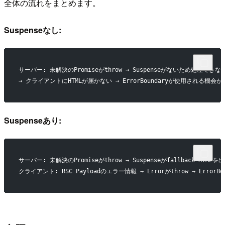
全体の流れをまとめます。
Suspenseなし:
サーバー: 未解決のPromiseがthrow → Suspenseがないため処理できな
→ クライアントにHTMLが届かない → ErrorBoundaryが使用される機会が
Suspenseあり:
サーバー: 未解決のPromiseがthrow → Suspenseがfallback HTM
クライアント: RSC Payloadのエラー情報 → Errorがthrow → ErrorB