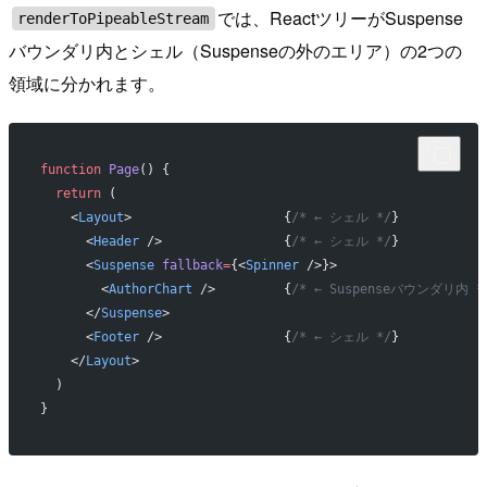
では、ReactツリーがSuspense
renderToPipeableStream
バウンダリ内とシェル（Suspenseの外のエリア）の2つの
領域に分かれます。
function
 Page
() {
  return
 (
    <
Layout
>                    {
/* ← シェル */
}
      <
Header
 />                {
/* ← シェル */
}
      <
Suspense
 fallback
=
{<
Spinner
 />}>
        <
AuthorChart
 />         {
/* ← Suspenseバウンダリ内 *
      </
Suspense
>
      <
Footer
 />                {
/* ← シェル */
}
    </
Layout
>
  )
}