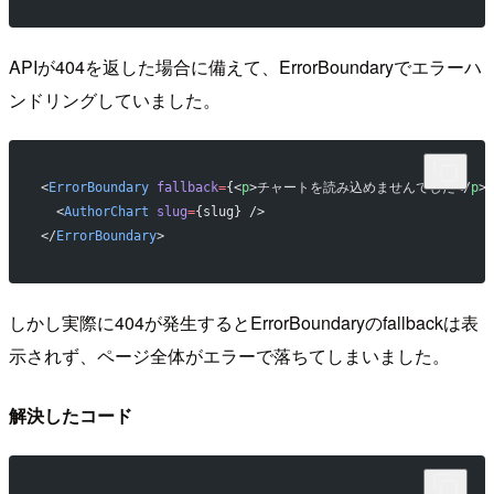
APIが404を返した場合に備えて、ErrorBoundaryでエラーハ
ンドリングしていました。
<
ErrorBoundary
 fallback
=
{<
p
>チャートを読み込めませんでした</
p
>}
  <
AuthorChart
 slug
=
{slug} />
</
ErrorBoundary
>
しかし実際に404が発生するとErrorBoundaryのfallbackは表
示されず、ページ全体がエラーで落ちてしまいました。
解決したコード