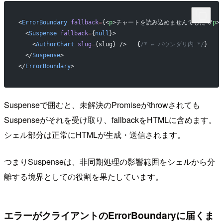
<
ErrorBoundary
 fallback
=
{<
p
>チャートを読み込めませんでした</
p
>}
  <
Suspense
 fallback
=
{
null
}>
    <
AuthorChart
 slug
=
{slug} />   {
/* ← バウンダリ内 */
}
  </
Suspense
>
</
ErrorBoundary
>
Suspenseで囲むと、未解決のPromiseがthrowされても
Suspenseがそれを受け取り、fallbackをHTMLに含めます。
シェル部分は正常にHTMLが生成・送信されます。
つまりSuspenseは、非同期処理の影響範囲をシェルから分
離する境界としての役割を果たしています。
エラーがクライアントのErrorBoundaryに届くま