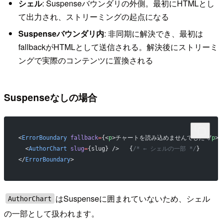
シェル
: Suspenseバウンダリの外側。最初にHTMLとし
て出力され、ストリーミングの起点になる
Suspenseバウンダリ内
: 非同期に解決でき、最初は
fallbackがHTMLとして送信される。解決後にストリーミ
ングで実際のコンテンツに置換される
Suspenseなしの場合
<
ErrorBoundary
 fallback
=
{<
p
>チャートを読み込めませんでした</
p
>}
  <
AuthorChart
 slug
=
{slug} />   {
/* ← シェルの一部 */
}
</
ErrorBoundary
>
はSuspenseに囲まれていないため、シェル
AuthorChart
の一部として扱われます。