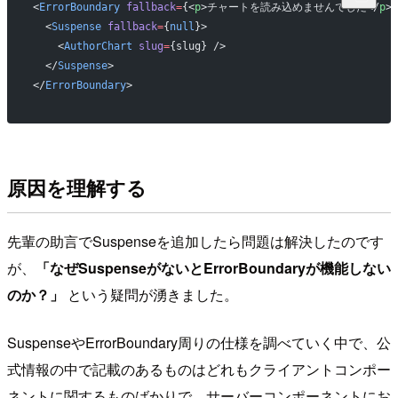
<
ErrorBoundary
 fallback
=
{<
p
>チャートを読み込めませんでした</
p
>}
  <
Suspense
 fallback
=
{
null
}>
    <
AuthorChart
 slug
=
{slug} />
  </
Suspense
>
</
ErrorBoundary
>
原因を理解する
先輩の助言でSuspenseを追加したら問題は解決したのです
が、
「なぜSuspenseがないとErrorBoundaryが機能しない
のか？」
という疑問が湧きました。
SuspenseやErrorBoundary周りの仕様を調べていく中で、公
式情報の中で記載のあるものはどれもクライアントコンポー
ネントに関するものばかりで、サーバーコンポーネントにお