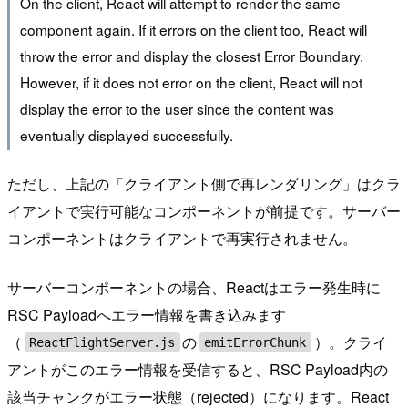
On the client, React will attempt to render the same
component again. If it errors on the client too, React will
throw the error and display the closest Error Boundary.
However, if it does not error on the client, React will not
display the error to the user since the content was
eventually displayed successfully.
ただし、上記の「クライアント側で再レンダリング」はクラ
イアントで実行可能なコンポーネントが前提です。サーバー
コンポーネントはクライアントで再実行されません。
サーバーコンポーネントの場合、Reactはエラー発生時に
RSC Payloadへエラー情報を書き込みます
（
の
）。クライ
ReactFlightServer.js
emitErrorChunk
アントがこのエラー情報を受信すると、RSC Payload内の
該当チャンクがエラー状態（rejected）になります。React