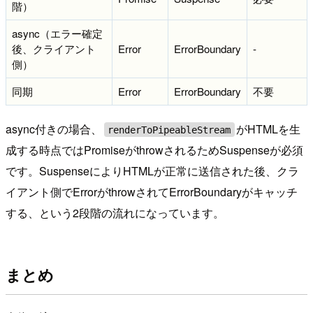
階）
async（エラー確定
後、クライアント
Error
ErrorBoundary
-
側）
同期
Error
ErrorBoundary
不要
async付きの場合、
がHTMLを生
renderToPipeableStream
成する時点ではPromiseがthrowされるためSuspenseが必須
です。SuspenseによりHTMLが正常に送信された後、クラ
イアント側でErrorがthrowされてErrorBoundaryがキャッチ
する、という2段階の流れになっています。
まとめ