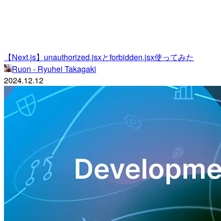
【Next.js】unauthorized.jsxとforbidden.jsx使ってみた
Ruon - Ryuhei Takagaki
2024.12.12