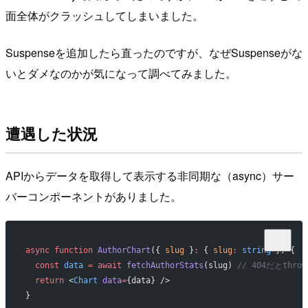
面全体がクラッシュしてしまいました。
Suspenseを追加したら直ったのですが、なぜSuspenseがな
いとダメなのかが気になって調べてみました。
遭遇した状況
APIからデータを取得して表示する非同期な（async）サー
バーコンポーネントがありました。
async
 function
 AuthorChart
({ 
slug
 }
:
 { 
slug
:
 string
 }) {
  const
 data
 =
 await
 fetchAuthorStats
(slug) 
// 404だとthro
  return
 <
Chart
 data
=
{data} />
}