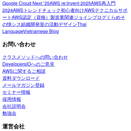
Google Cloud Next ’25
AWS re:Invent 2025
AWS再入門
2024
AWSトレンドチェック
初心者向け
AWSテクニカルサポ
ート
AWS認定（資格）
製造業関連
ジョインブログ
くらめそ
の情シス
組織開発室の活動
デザイン
Thai
Language
Vietnamese Blog
お問い合わせ
クラスメソッドへの問い合わせ
DevelopersIOへのご意見
AWSに関するご相談
資料ダウンロード
メールマガジン登録
セミナー情報
採用情報
会社説明会
勉強会
運営会社