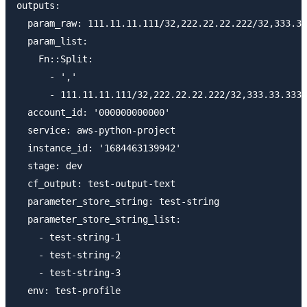
outputs:

  param_raw: 111.11.11.111/32,222.22.22.222/32,333.33
  param_list:

    Fn::Split:

      - ','

      - 111.11.11.111/32,222.22.22.222/32,333.33.333.
  account_id: '000000000000'

  service: aws-python-project

  instance_id: '1684463139942'

  stage: dev

  cf_output: test-output-text

  parameter_store_string: test-string

  parameter_store_string_list:

    - test-string-1

    - test-string-2

    - test-string-3
