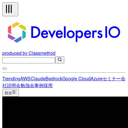
produced by Classmethod
Trending
AWS
Claude
Bedrock
Google Cloud
Azure
セミナー
会
社説明会
勉強会
事例
採用
目次