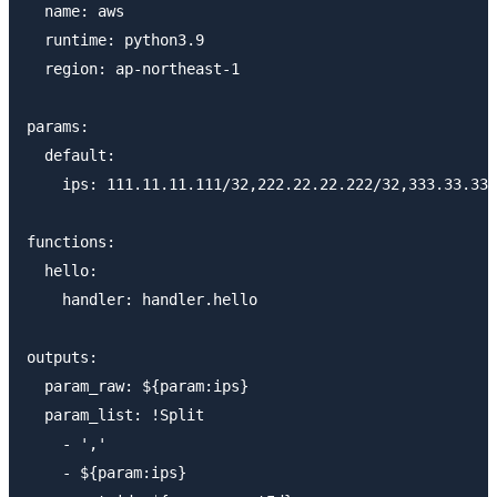
  name: aws

  runtime: python3.9

  region: ap-northeast-1

params:

  default:

    ips: 111.11.11.111/32,222.22.22.222/32,333.33.333
functions:

  hello:

    handler: handler.hello

outputs:

  param_raw: ${param:ips}

  param_list: !Split

    - ','

    - ${param:ips}
