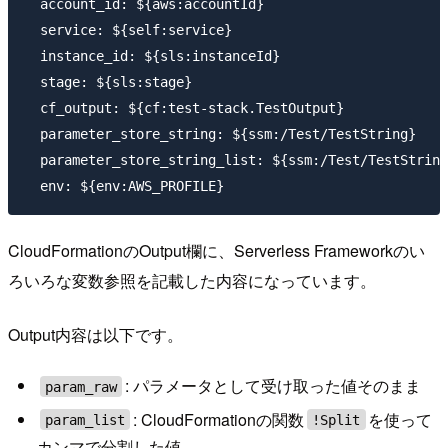
  account_id: ${aws:accountId}

  service: ${self:service}

  instance_id: ${sls:instanceId}

  stage: ${sls:stage}

  cf_output: ${cf:test-stack.TestOutput}

  parameter_store_string: ${ssm:/Test/TestString}

  parameter_store_string_list: ${ssm:/Test/TestString
CloudFormationのOutput欄に、Serverless Frameworkのい
ろいろな変数参照を記載した内容になっています。
Output内容は以下です。
: パラメータとして受け取った値そのまま
param_raw
: CloudFormationの関数
を使って
param_list
!Split
カンマで分割した値