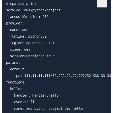
$ npx sls print

service: aws-python-project

frameworkVersion: '3'

provider:

  name: aws

  runtime: python3.9

  region: ap-northeast-1

  stage: dev

  versionFunctions: true

params:

  default:

    ips: 111.11.11.111/32,222.22.22.222/32,333.33.333
functions:

  hello:

    handler: handler.hello

    events: []

    name: aws-python-project-dev-hello
