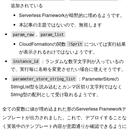
追加されている
Serverless Frameworkが暗黙的に埋めるようです。
本記事の主題ではないので、無視します
,
param_raw
param_list
CloudFormationの関数
については実行結果
!Sprit
が表示されるわけではないようです。
：ランダムな数字文字列が入っているの
instance_id
で、実行毎に名称を変更させたい場合に使えそうです。
：ParameterStoreの
parameter_store_string_list
StringList型を読み込むとカンマ区切り文字列ではなく
String型の配列として受け取れるようです。
全ての変数に値が埋め込まれた形のServerless Frameworkテ
ンプレートが出力されました。これで、デプロイすることな
く実装中のテンプレート内容が意図通りか確認できるように