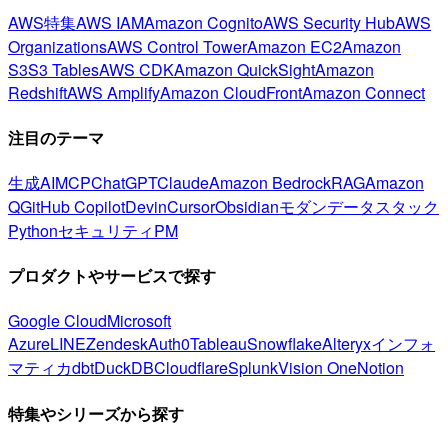
AWS特集
AWS IAM
Amazon Cognito
AWS Security Hub
AWS
Organizations
AWS Control Tower
Amazon EC2
Amazon
S3
S3 Tables
AWS CDK
Amazon QuickSight
Amazon
Redshift
AWS Amplify
Amazon CloudFront
Amazon Connect
注目のテーマ
生成AI
MCP
ChatGPT
Claude
Amazon Bedrock
RAG
Amazon
Q
GitHub Copilot
Devin
Cursor
Obsidian
モダンデータスタック
Python
セキュリティ
PM
プロダクトやサービスで探す
Google Cloud
Microsoft
Azure
LINE
Zendesk
Auth0
Tableau
Snowflake
Alteryx
インフォ
マティカ
dbt
DuckDB
Cloudflare
Splunk
Vision One
Notion
特集やシリーズから探す