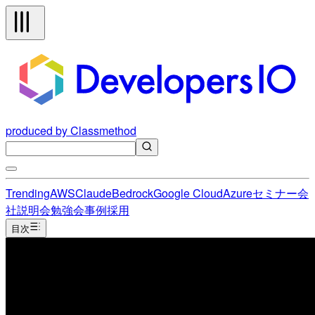
produced by Classmethod
Trending
AWS
Claude
Bedrock
Google Cloud
Azure
セミナー
会
社説明会
勉強会
事例
採用
目次