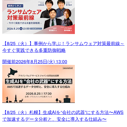
【8/25（火）】事例から学ぶ！ランサムウェア対策最前線～
今すぐ実践できる多重防御戦略
開催前
2026年8月25日(火) 13:00
【8/25（火）札幌】生成AIを“会社の武器”にする方法〜AWS
で加速するデータ分析と、安全に導入する仕組み〜