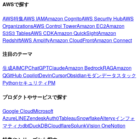
AWSで探す
AWS特集
AWS IAM
Amazon Cognito
AWS Security Hub
AWS
Organizations
AWS Control Tower
Amazon EC2
Amazon
S3
S3 Tables
AWS CDK
Amazon QuickSight
Amazon
Redshift
AWS Amplify
Amazon CloudFront
Amazon Connect
注目のテーマ
生成AI
MCP
ChatGPT
Claude
Amazon Bedrock
RAG
Amazon
Q
GitHub Copilot
Devin
Cursor
Obsidian
モダンデータスタック
Python
セキュリティ
PM
プロダクトやサービスで探す
Google Cloud
Microsoft
Azure
LINE
Zendesk
Auth0
Tableau
Snowflake
Alteryx
インフォ
マティカ
dbt
DuckDB
Cloudflare
Splunk
Vision One
Notion