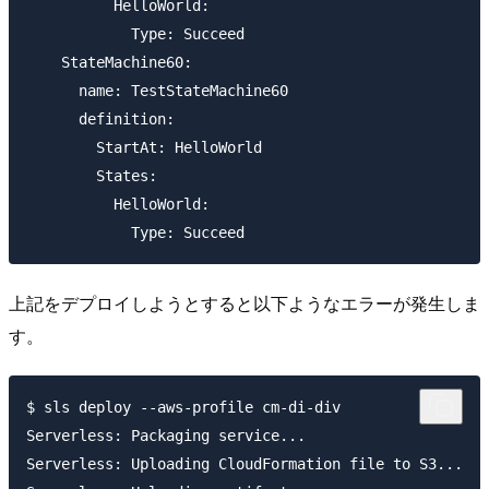
          HelloWorld:

            Type: Succeed

    StateMachine60:

      name: TestStateMachine60

      definition:

        StartAt: HelloWorld

        States:

          HelloWorld:

上記をデプロイしようとすると以下ようなエラーが発生しま
す。
$ sls deploy --aws-profile cm-di-div

Serverless: Packaging service...

Serverless: Uploading CloudFormation file to S3...
