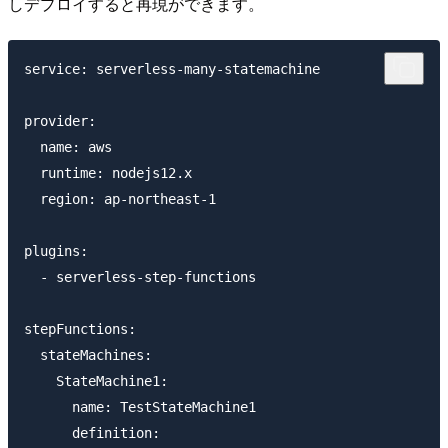
しデプロイすると再現ができます。
service: serverless-many-statemachine

provider:

  name: aws

  runtime: nodejs12.x

  region: ap-northeast-1

plugins:

  - serverless-step-functions

stepFunctions:

  stateMachines:

    StateMachine1:

      name: TestStateMachine1

      definition:
