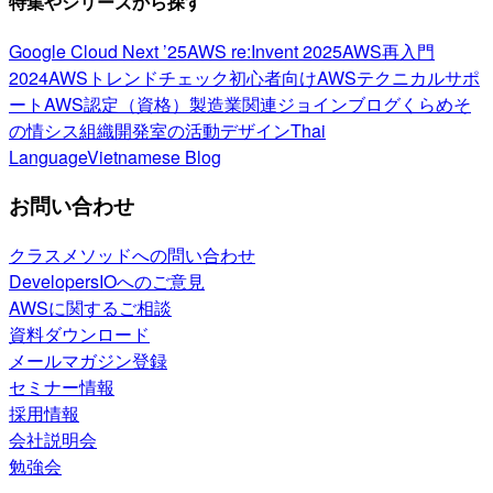
特集やシリーズから探す
Google Cloud Next ’25
AWS re:Invent 2025
AWS再入門
2024
AWSトレンドチェック
初心者向け
AWSテクニカルサポ
ート
AWS認定（資格）
製造業関連
ジョインブログ
くらめそ
の情シス
組織開発室の活動
デザイン
Thai
Language
Vietnamese Blog
お問い合わせ
クラスメソッドへの問い合わせ
DevelopersIOへのご意見
AWSに関するご相談
資料ダウンロード
メールマガジン登録
セミナー情報
採用情報
会社説明会
勉強会