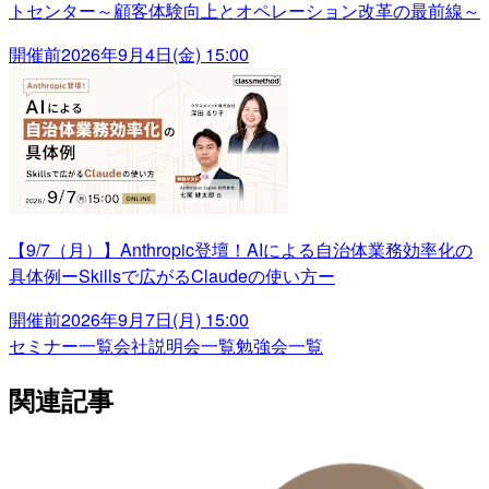
トセンター～顧客体験向上とオペレーション改革の最前線～
開催前
2026年9月4日(金) 15:00
【9/7（月）】Anthropic登壇！AIによる自治体業務効率化の
具体例ーSkillsで広がるClaudeの使い方ー
開催前
2026年9月7日(月) 15:00
セミナー一覧
会社説明会一覧
勉強会一覧
関連記事