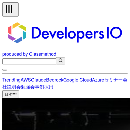
produced by Classmethod
Trending
AWS
Claude
Bedrock
Google Cloud
Azure
セミナー
会
社説明会
勉強会
事例
採用
目次