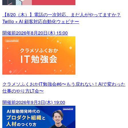
【8/20（木）】電話の一次対応、まだ人がやってますか？
Twilio × AI 顧客対応自動化ウェビナー
開催前
2026年8月20日(木) 15:00
クラメソふくおかIT勉強会#6〜もう戻れない！AIで変わった
仕事のやり方LT会〜
開催前
2026年9月3日(木) 19:00