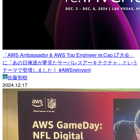
「AWS Ambassador & AWS Top Engineer re:Cap LT大会」
に「あの日俺達が夢見たサーバレスアーキテクチャ」という
テーマで登壇しました！ #AWSreInvent
佐藤智樹
2024.12.17