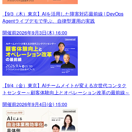
【9/3（木）東京】AIを活用した障害対応最前線 | DevOps
Agentライブデモで学ぶ、自律型運用の実践
開催前
2026年9月3日(木) 16:00
【9/4（金）東京】AIチームメイトが変える次世代コンタク
トセンター～顧客体験向上とオペレーション改革の最前線～
開催前
2026年9月4日(金) 15:00