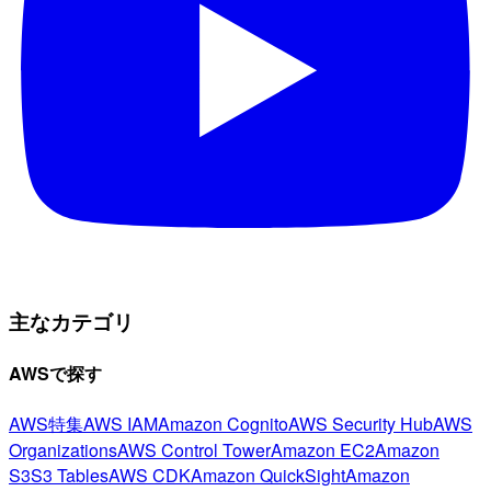
主なカテゴリ
AWSで探す
AWS特集
AWS IAM
Amazon Cognito
AWS Security Hub
AWS
Organizations
AWS Control Tower
Amazon EC2
Amazon
S3
S3 Tables
AWS CDK
Amazon QuickSight
Amazon