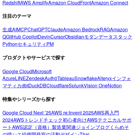
Redshift
AWS Amplify
Amazon CloudFront
Amazon Connect
注目のテーマ
生成AI
MCP
ChatGPT
Claude
Amazon Bedrock
RAG
Amazon
Q
GitHub Copilot
Devin
Cursor
Obsidian
モダンデータスタック
Python
セキュリティ
PM
プロダクトやサービスで探す
Google Cloud
Microsoft
Azure
LINE
Zendesk
Auth0
Tableau
Snowflake
Alteryx
インフォ
マティカ
dbt
DuckDB
Cloudflare
Splunk
Vision One
Notion
特集やシリーズから探す
Google Cloud Next ’25
AWS re:Invent 2025
AWS再入門
2024
AWSトレンドチェック
初心者向け
AWSテクニカルサポ
ート
AWS認定（資格）
製造業関連
ジョインブログ
くらめそ
の情シス
組織開発室の活動
デザイン
Thai