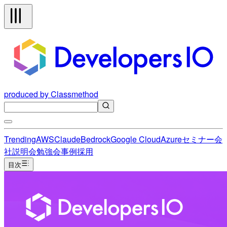
produced by Classmethod
Trending
AWS
Claude
Bedrock
Google Cloud
Azure
セミナー
会
社説明会
勉強会
事例
採用
目次