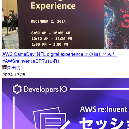
AWS GameDay: NFL digital experience に参加してみた
#AWSreInvent #SPT310-R1
森田力
2024.12.25