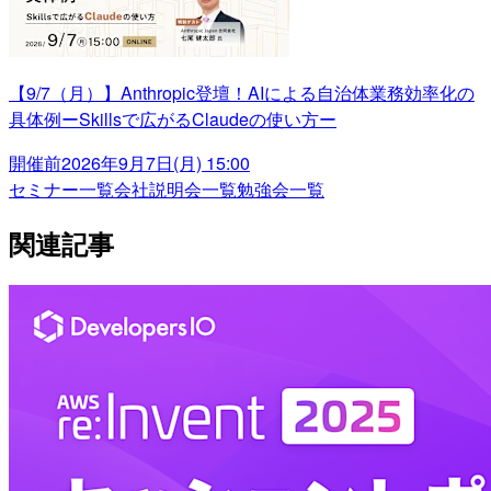
【9/7（月）】Anthropic登壇！AIによる自治体業務効率化の
具体例ーSkillsで広がるClaudeの使い方ー
開催前
2026年9月7日(月) 15:00
セミナー一覧
会社説明会一覧
勉強会一覧
関連記事