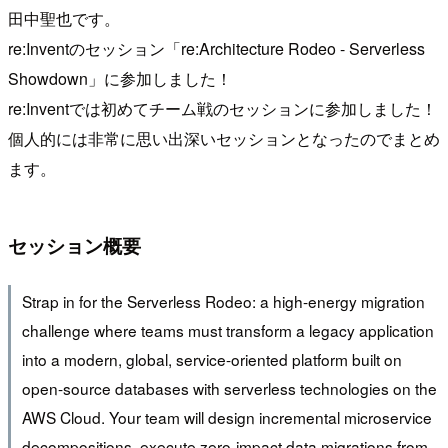
田中聖也です。
re:Inventのセッション「re:Architecture Rodeo - Serverless
Showdown」に参加しました！
re:Inventでは初めてチーム戦のセッションに参加しました！
個人的には非常に思い出深いセッションとなったのでまとめ
ます。
セッション概要
Strap in for the Serverless Rodeo: a high-energy migration
challenge where teams must transform a legacy application
into a modern, global, service-oriented platform built on
open-source databases with serverless technologies on the
AWS Cloud. Your team will design incremental microservice
decompositions, execute zero-impact data migrations from