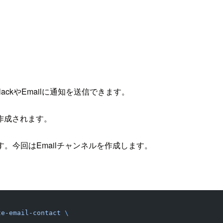
使ってSlackやEmailに通知を送信できます。
作成されます。
す。今回はEmailチャンネルを作成します。
te-email-contact
 \