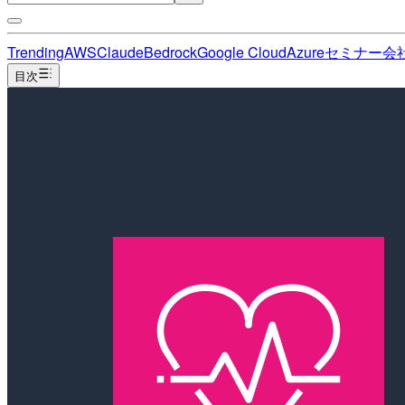
Trending
AWS
Claude
Bedrock
Google Cloud
Azure
セミナー
会
目次