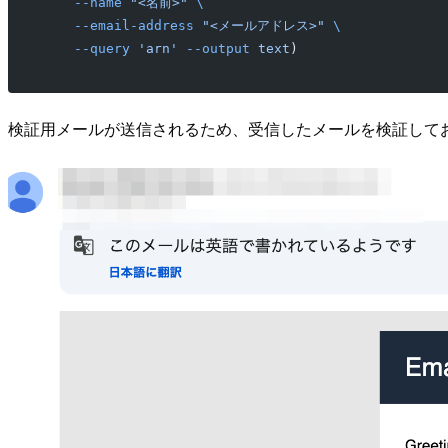
    --name
 "<名前>"
 \
    --email-address
 "<メールアドレス>"
 \
    --query
 'arn'
 --output
 text
)
検証用メールが送信されるため、受信したメールを検証して