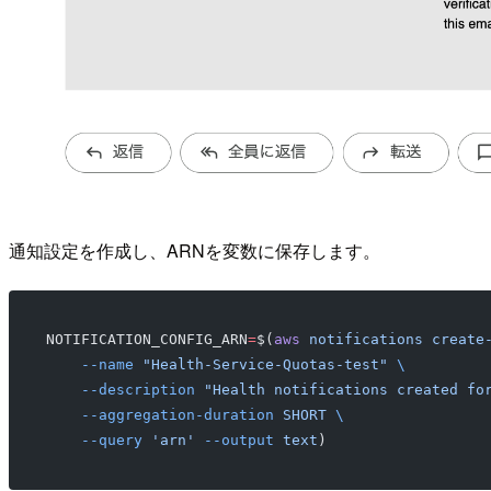
通知設定を作成し、ARNを変数に保存します。
NOTIFICATION_CONFIG_ARN
=
$(
aws
 notifications
 create
    --name
 "Health-Service-Quotas-test"
 \
    --description
 "Health notifications created fo
    --aggregation-duration
 SHORT
 \
    --query
 'arn'
 --output
 text
)