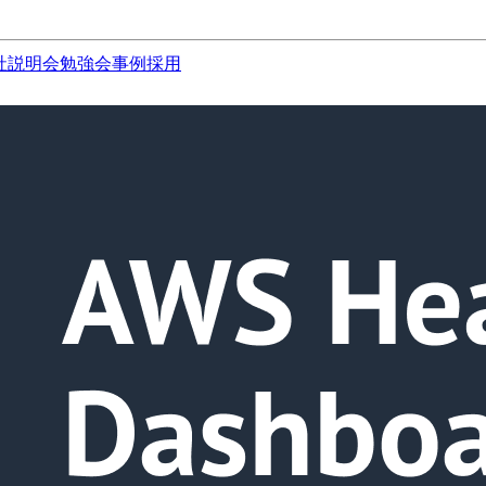
社説明会
勉強会
事例
採用