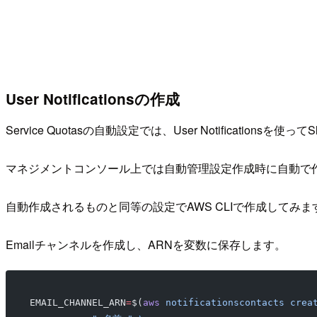
User Notificationsの作成
Service Quotasの自動設定では、User Notificationsを
マネジメントコンソール上では自動管理設定作成時に自動で
自動作成されるものと同等の設定でAWS CLIで作成してみま
Emailチャンネルを作成し、ARNを変数に保存します。
EMAIL_CHANNEL_ARN
=
$(
aws
 notificationscontacts
 crea