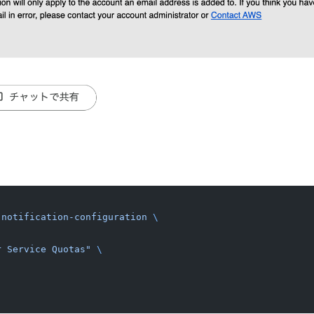
-notification-configuration
 \
r Service Quotas"
 \