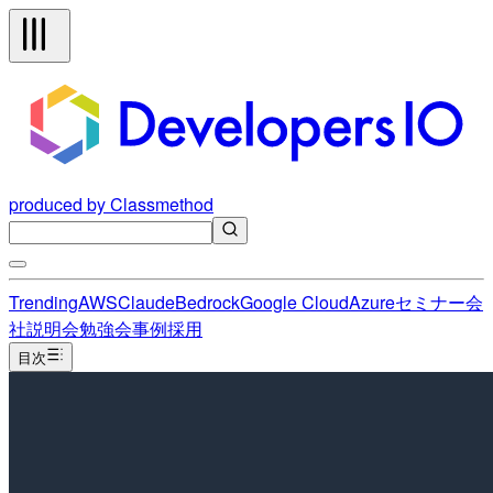
produced by Classmethod
Trending
AWS
Claude
Bedrock
Google Cloud
Azure
セミナー
会
社説明会
勉強会
事例
採用
目次