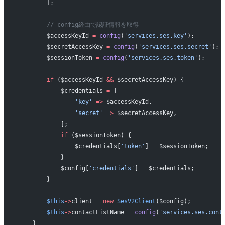
        ];
        // config経由で認証情報を取得
        $accessKeyId 
=
 config
(
'services.ses.key'
);
        $secretAccessKey 
=
 config
(
'services.ses.secret'
);
        $sessionToken 
=
 config
(
'services.ses.token'
);
        if
 ($accessKeyId 
&&
 $secretAccessKey) {
            $credentials 
=
 [
                'key'
 =>
 $accessKeyId,
                'secret'
 =>
 $secretAccessKey,
            ];
            if
 ($sessionToken) {
                $credentials[
'token'
] 
=
 $sessionToken;
            }
            $config[
'credentials'
] 
=
 $credentials;
        }
        $this
->
client 
=
 new
 SesV2Client
($config);
        $this
->
contactListName 
=
 config
(
'services.ses.cont
    }