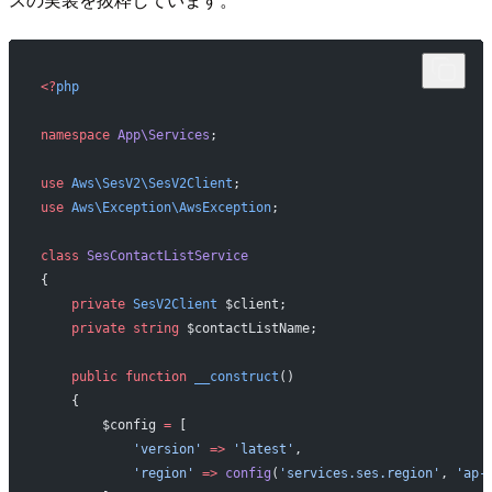
<?
php
namespace
 App\Services
;
use
 Aws\SesV2\SesV2Client
;
use
 Aws\Exception\AwsException
;
class
 SesContactListService
{
    private
 SesV2Client
 $client;
    private
 string
 $contactListName;
    public
 function
 __construct
()
    {
        $config 
=
 [
            'version'
 =>
 'latest'
,
            'region'
 =>
 config
(
'services.ses.region'
, 
'ap-