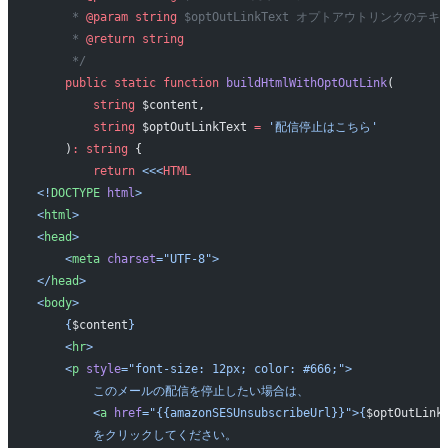
     * 
@param
 string
 $optOutLinkText オプトアウトリンクのテキ
     * 
@return
 string
     */
    public
 static
 function
 buildHtmlWithOptOutLink
(
        string
 $content,
        string
 $optOutLinkText 
=
 '配信停止はこちら'
    )
:
 string
 {
        return
 <<<
HTML
<!
DOCTYPE
 html
>
<
html
>
<
head
>
    <
meta
 charset
=
"UTF-8"
>
</
head
>
<
body
>
    {
$content
}
    <
hr
>
    <
p
 style
=
"font-size: 12px; color: #666;"
>
        このメールの配信を停止したい場合は、
        <
a
 href
=
"{{amazonSESUnsubscribeUrl}}"
>{
$optOutLink
        をクリックしてください。