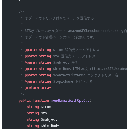
    /**
     * オプトアウトリンク付きでメールを送信する
     *
     * SESがプレースホルダー {{amazonSESUnsubscribeUrl}} を
     * オプトアウト管理ページのURLに変換します。
     *
     * 
@param
 string
 $from 送信元メールアドレス
     * 
@param
 string
 $to 送信先メールアドレス
     * 
@param
 string
 $subject 件名
     * 
@param
 string
 $htmlBody HTML本文（{{amazonSESUnsubs
     * 
@param
 string
 $contactListName コンタクトリスト名
     * 
@param
 string
 $topicName トピック名
     * 
@return
 array
     */
    public
 function
 sendEmailWithOptOut
(
        string
 $from,
        string
 $to,
        string
 $subject,
        string
 $htmlBody,