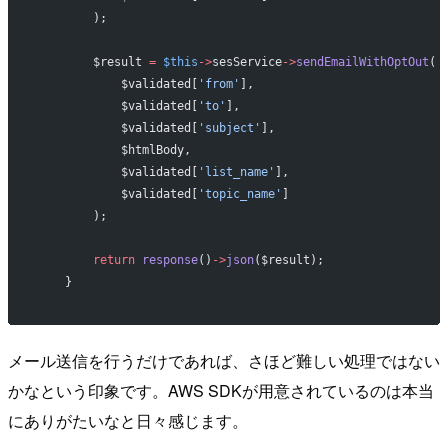
        );
        $result 
=
 $this
->
sesService
->
sendEmailWithOptOut
(
            $validated[
'from'
],
            $validated[
'to'
],
            $validated[
'subject'
],
            $htmlBody,
            $validated[
'list_name'
],
            $validated[
'topic_name'
]
        );
        return
 response
()
->
json
($result);
    }
メール送信を行うだけであれば、さほど難しい処理ではない
かなという印象です。AWS SDKが用意されているのは本当
にありがたいなと日々感じます。