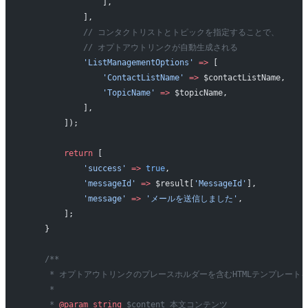
                ],
            ],
            // コンタクトリストとトピックを指定することで、
            // オプトアウトリンクが自動生成される
            'ListManagementOptions'
 =>
 [
                'ContactListName'
 =>
 $contactListName,
                'TopicName'
 =>
 $topicName,
            ],
        ]);
        return
 [
            'success'
 =>
 true
,
            'messageId'
 =>
 $result[
'MessageId'
],
            'message'
 =>
 'メールを送信しました'
,
        ];
    }
    /**
     * オプトアウトリンクのプレースホルダーを含むHTMLテンプレート
     *
     * 
@param
 string
 $content 本文コンテンツ