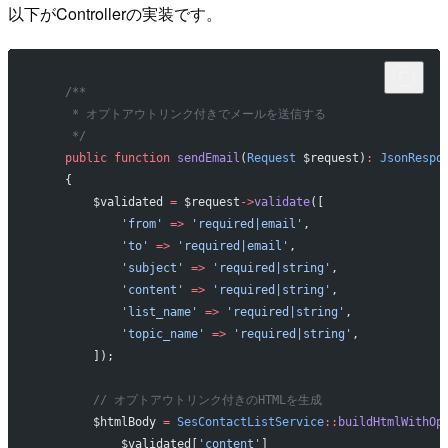
以下がControllerの実装です。
    /**
     * オプトアウトリンク付きでメールを送信する
     */
    public
 function
 sendEmail
(
Request
 $request)
:
 JsonRespo
    {
        $validated 
=
 $request
->
validate
([
            'from'
 =>
 'required|email'
,
            'to'
 =>
 'required|email'
,
            'subject'
 =>
 'required|string'
,
            'content'
 =>
 'required|string'
,
            'list_name'
 =>
 'required|string'
,
            'topic_name'
 =>
 'required|string'
,
        ]);
        // オプトアウトリンク付きのHTMLを生成
        $htmlBody 
=
 SesContactListService
::
buildHtmlWithOp
            $validated[
'content'
]