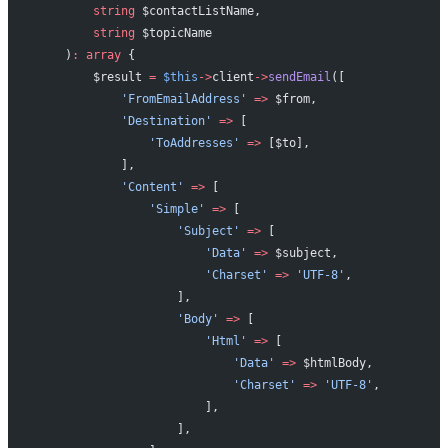
        string
 $contactListName,
        string
 $topicName
    )
:
 array
 {
        $result 
=
 $this
->
client
->
sendEmail
([
            'FromEmailAddress'
 =>
 $from,
            'Destination'
 =>
 [
                'ToAddresses'
 =>
 [$to],
            ],
            'Content'
 =>
 [
                'Simple'
 =>
 [
                    'Subject'
 =>
 [
                        'Data'
 =>
 $subject,
                        'Charset'
 =>
 'UTF-8'
,
                    ],
                    'Body'
 =>
 [
                        'Html'
 =>
 [
                            'Data'
 =>
 $htmlBody,
                            'Charset'
 =>
 'UTF-8'
,
                        ],
                    ],