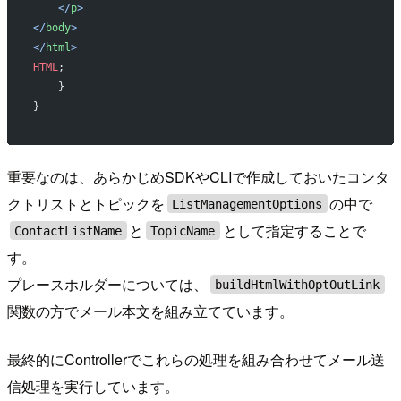
    </
p
>
</
body
>
</
html
>
HTML
;
    }
}
重要なのは、あらかじめSDKやCLIで作成しておいたコンタ
クトリストとトピックを
の中で
ListManagementOptions
と
として指定することで
ContactListName
TopicName
す。
プレースホルダーについては、
buildHtmlWithOptOutLink
関数の方でメール本文を組み立てています。
最終的にControllerでこれらの処理を組み合わせてメール送
信処理を実行しています。