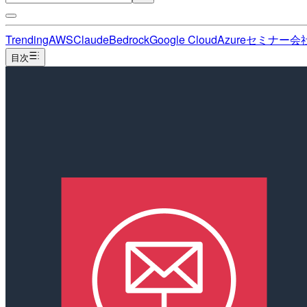
Trending
AWS
Claude
Bedrock
Google Cloud
Azure
セミナー
会
目次