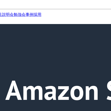
社説明会
勉強会
事例
採用