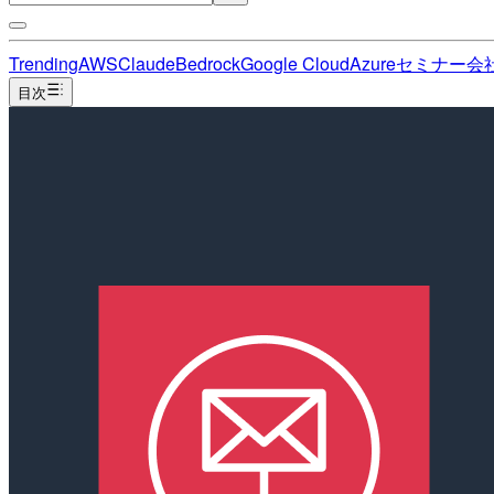
Trending
AWS
Claude
Bedrock
Google Cloud
Azure
セミナー
会
目次