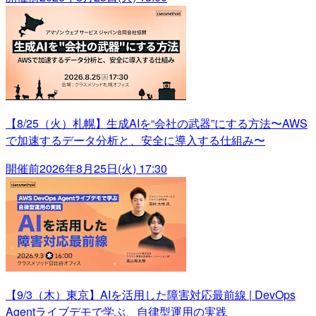
【8/25（火）札幌】生成AIを“会社の武器”にする方法〜AWS
で加速するデータ分析と、安全に導入する仕組み〜
開催前
2026年8月25日(火) 17:30
【9/3（木）東京】AIを活用した障害対応最前線 | DevOps
Agentライブデモで学ぶ、自律型運用の実践