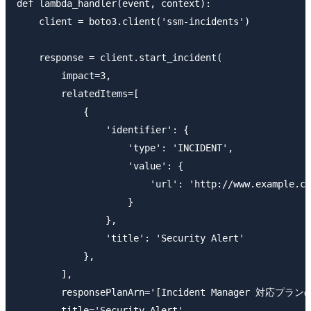
def lambda_handler(event, context):

    client = boto3.client('ssm-incidents')

    response = client.start_incident(

        impact=3,

        relatedItems=[

            {

                'identifier': {

                    'type': 'INCIDENT',

                    'value': {

                        'url': 'http://www.example.co
                    }

                },

                'title': 'Security Alert'

            },

        ],

        responsePlanArn='[Incident Manager 対応プラン
        title='Security Alert',
