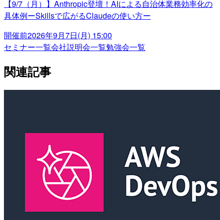
【9/7（月）】Anthropic登壇！AIによる自治体業務効率化の
具体例ーSkillsで広がるClaudeの使い方ー
開催前
2026年9月7日(月) 15:00
セミナー一覧
会社説明会一覧
勉強会一覧
関連記事