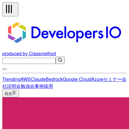
produced by Classmethod
Trending
AWS
Claude
Bedrock
Google Cloud
Azure
セミナー
会
社説明会
勉強会
事例
採用
目次