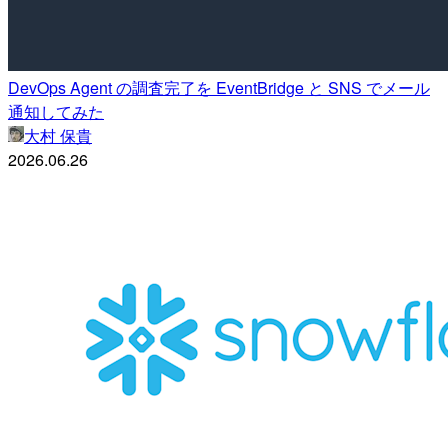
DevOps Agent の調査完了を EventBridge と SNS でメール
通知してみた
大村 保貴
2026.06.26