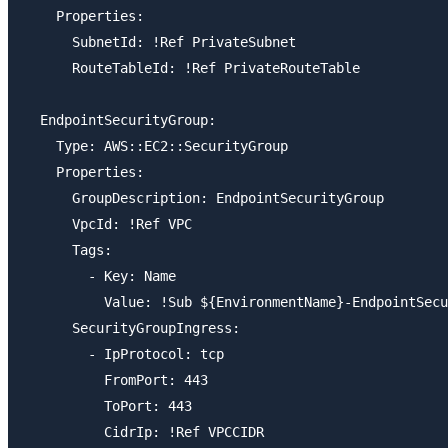
    Properties:

      SubnetId: !Ref PrivateSubnet

      RouteTableId: !Ref PrivateRouteTable

  EndpointSecurityGroup:

    Type: AWS::EC2::SecurityGroup

    Properties:

      GroupDescription: EndpointSecurityGroup

      VpcId: !Ref VPC

      Tags:

        - Key: Name

          Value: !Sub ${EnvironmentName}-EndpointSecu
      SecurityGroupIngress:

        - IpProtocol: tcp

          FromPort: 443

          ToPort: 443

          CidrIp: !Ref VPCCIDR
