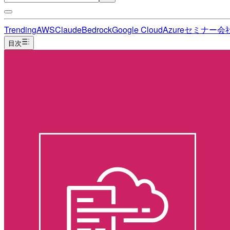
Trending
AWS
Claude
Bedrock
Google Cloud
Azure
セミナー
会
目次