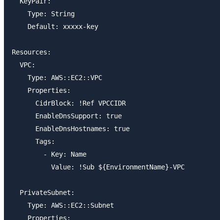
  KeyPair:

    Type: String

    Default: xxxxx-key

Resources:

  VPC:

    Type: AWS::EC2::VPC

    Properties:

      CidrBlock: !Ref VPCCIDR

      EnableDnsSupport: true

      EnableDnsHostnames: true

      Tags:

        - Key: Name

          Value: !Sub ${EnvironmentName}-VPC

  PrivateSubnet:

    Type: AWS::EC2::Subnet

    Properties:
