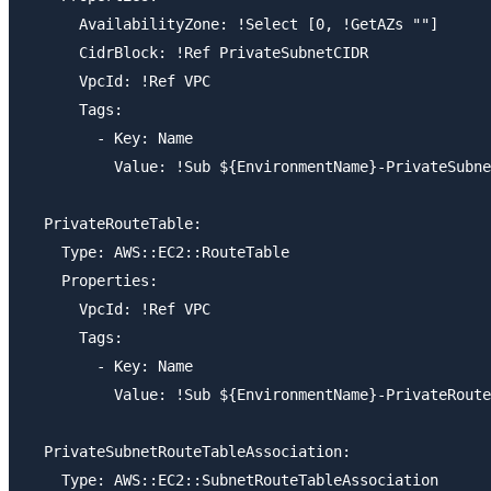
      AvailabilityZone: !Select [0, !GetAZs ""]

      CidrBlock: !Ref PrivateSubnetCIDR

      VpcId: !Ref VPC

      Tags:

        - Key: Name

          Value: !Sub ${EnvironmentName}-PrivateSubne
  PrivateRouteTable:

    Type: AWS::EC2::RouteTable

    Properties:

      VpcId: !Ref VPC

      Tags:

        - Key: Name

          Value: !Sub ${EnvironmentName}-PrivateRoute
  PrivateSubnetRouteTableAssociation:

    Type: AWS::EC2::SubnetRouteTableAssociation
