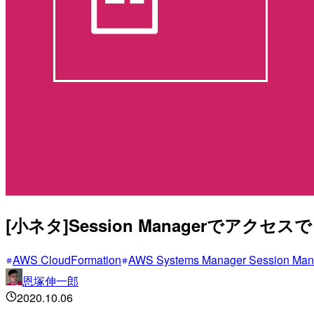
[小ネタ]Session Managerでアク
AWS CloudFormation
AWS Systems Manager Session Man
恩塚伸一郎
2020.10.06