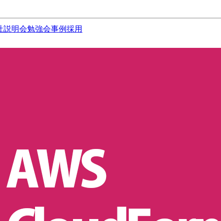
社説明会
勉強会
事例
採用