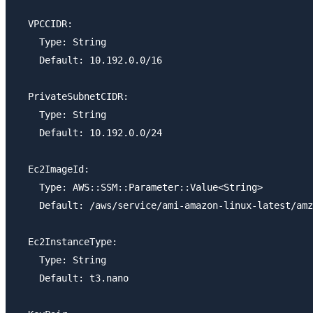
  VPCCIDR:

    Type: String

    Default: 10.192.0.0/16

  PrivateSubnetCIDR:

    Type: String

    Default: 10.192.0.0/24

  Ec2ImageId:

    Type: AWS::SSM::Parameter::Value<String>

    Default: /aws/service/ami-amazon-linux-latest/amz
  Ec2InstanceType:

    Type: String

    Default: t3.nano
