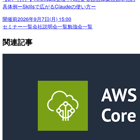
具体例ーSkillsで広がるClaudeの使い方ー
開催前
2026年9月7日(月) 15:00
セミナー一覧
会社説明会一覧
勉強会一覧
関連記事