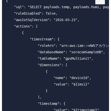
{

    "sql": "SELECT payloads.temp, payloads.humi, payl
    "ruleDisabled": false,

    "awsIotSqlVersion": "2016-03-23",

    "actions": [

        {

            "timestream": {

                "roleArn": "arn:aws:iam::<AWSアカウントI
                "databaseName": "soracomSampleDB",

                "tableName": "gpsMultiunit",

                "dimensions": [

                    {

                        "name": "deviceId",

                        "value": "${imsi}"

                    }

                ],

                "timestamp": {

                	"value": "${timestamp}",
