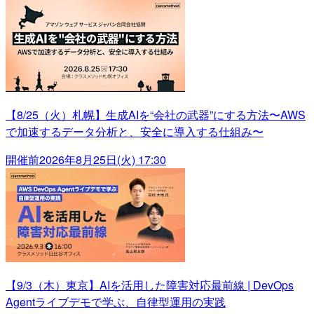
【8/25（火）札幌】生成AIを“会社の武器”にする方法〜AWS
で加速するデータ分析と、安全に導入する仕組み〜
開催前
2026年8月25日(火) 17:30
【9/3（木）東京】AIを活用した障害対応最前線 | DevOps
Agentライブデモで学ぶ、自律型運用の実践