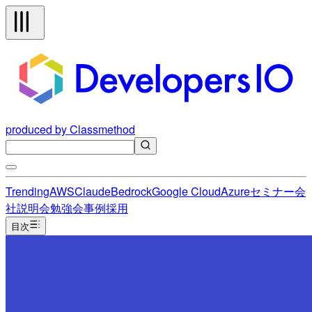
produced by Classmethod
Trending
AWS
Claude
Bedrock
Google Cloud
Azure
セミナー
会
社説明会
勉強会
事例
採用
目次