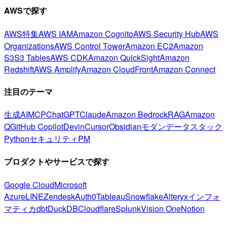
AWSで探す
AWS特集
AWS IAM
Amazon Cognito
AWS Security Hub
AWS
Organizations
AWS Control Tower
Amazon EC2
Amazon
S3
S3 Tables
AWS CDK
Amazon QuickSight
Amazon
Redshift
AWS Amplify
Amazon CloudFront
Amazon Connect
注目のテーマ
生成AI
MCP
ChatGPT
Claude
Amazon Bedrock
RAG
Amazon
Q
GitHub Copilot
Devin
Cursor
Obsidian
モダンデータスタック
Python
セキュリティ
PM
プロダクトやサービスで探す
Google Cloud
Microsoft
Azure
LINE
Zendesk
Auth0
Tableau
Snowflake
Alteryx
インフォ
マティカ
dbt
DuckDB
Cloudflare
Splunk
Vision One
Notion