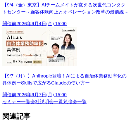
【9/4（金）東京】AIチームメイトが変える次世代コンタク
トセンター～顧客体験向上とオペレーション改革の最前線～
開催前
2026年9月4日(金) 15:00
【9/7（月）】Anthropic登壇！AIによる自治体業務効率化の
具体例ーSkillsで広がるClaudeの使い方ー
開催前
2026年9月7日(月) 15:00
セミナー一覧
会社説明会一覧
勉強会一覧
関連記事