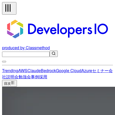
produced by Classmethod
Trending
AWS
Claude
Bedrock
Google Cloud
Azure
セミナー
会
社説明会
勉強会
事例
採用
目次