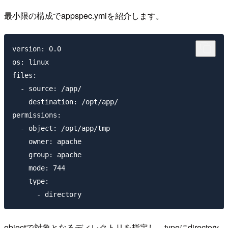
最小限の構成でappspec.ymlを紹介します。
version: 0.0

os: linux

files:

  - source: /app/

    destination: /opt/app/

permissions:

  - object: /opt/app/tmp

    owner: apache

    group: apache

    mode: 744

    type:

objectで対象となるディレクトリを指定し、typeにdirectory