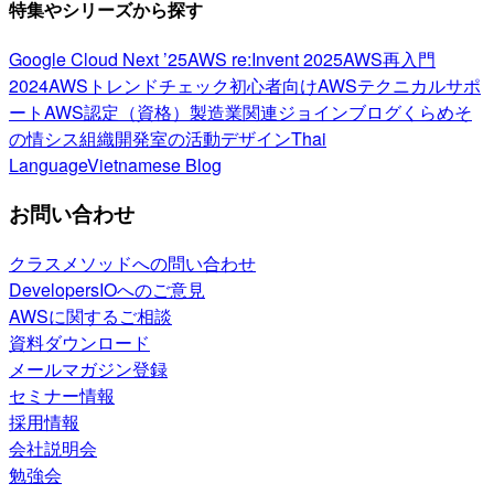
特集やシリーズから探す
Google Cloud Next ’25
AWS re:Invent 2025
AWS再入門
2024
AWSトレンドチェック
初心者向け
AWSテクニカルサポ
ート
AWS認定（資格）
製造業関連
ジョインブログ
くらめそ
の情シス
組織開発室の活動
デザイン
Thai
Language
Vietnamese Blog
お問い合わせ
クラスメソッドへの問い合わせ
DevelopersIOへのご意見
AWSに関するご相談
資料ダウンロード
メールマガジン登録
セミナー情報
採用情報
会社説明会
勉強会