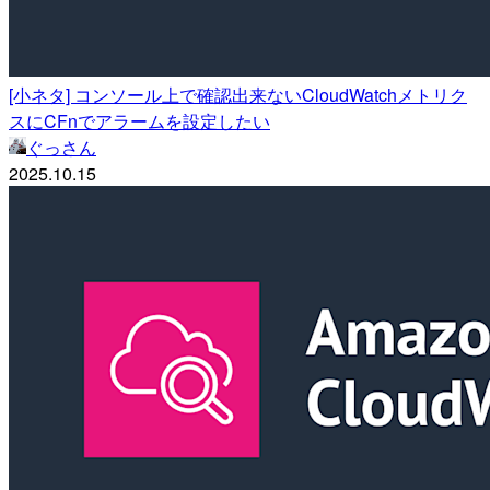
[小ネタ] コンソール上で確認出来ないCloudWatchメトリク
スにCFnでアラームを設定したい
ぐっさん
2025.10.15