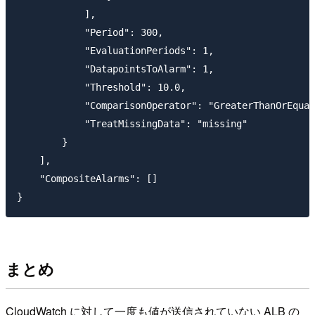
            ],

            "Period": 300,

            "EvaluationPeriods": 1,

            "DatapointsToAlarm": 1,

            "Threshold": 10.0,

            "ComparisonOperator": "GreaterThanOrEqual
            "TreatMissingData": "missing"

        }

    ],

    "CompositeAlarms": []

まとめ
CloudWatch に対して一度も値が送信されていない ALB の