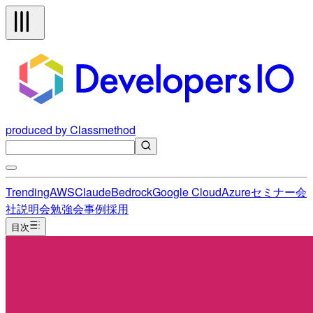
produced by Classmethod
Trending
AWS
Claude
Bedrock
Google Cloud
Azure
セミナー
会
社説明会
勉強会
事例
採用
目次