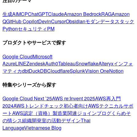
注目のテーマ
生成AI
MCP
ChatGPT
Claude
Amazon Bedrock
RAG
Amazon
Q
GitHub Copilot
Devin
Cursor
Obsidian
モダンデータスタック
Python
セキュリティ
PM
プロダクトやサービスで探す
Google Cloud
Microsoft
Azure
LINE
Zendesk
Auth0
Tableau
Snowflake
Alteryx
インフォ
マティカ
dbt
DuckDB
Cloudflare
Splunk
Vision One
Notion
特集やシリーズから探す
Google Cloud Next ’25
AWS re:Invent 2025
AWS再入門
2024
AWSトレンドチェック
初心者向け
AWSテクニカルサポ
ート
AWS認定（資格）
製造業関連
ジョインブログ
くらめそ
の情シス
組織開発室の活動
デザイン
Thai
Language
Vietnamese Blog