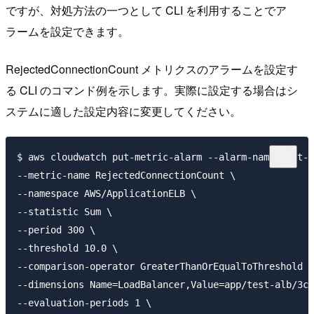
ですが、対処方法の一つとして CLI を利用することでア
ラームを設定できます。
RejectedConnectionCount メトリクスのアラームを設定す
る CLI のコマンド例を示します。実際に設定する場合はシ
ステムに適した設定内容に変更してください。
$ aws cloudwatch put-metric-alarm --alarm-name test-r
--metric-name RejectedConnectionCount \

--namespace AWS/ApplicationELB \

--statistic Sum \

--period 300 \

--threshold 10.0 \

--comparison-operator GreaterThanOrEqualToThreshold \

--dimensions Name=LoadBalancer,Value=app/test-alb/3c0
--evaluation-periods 1 \
