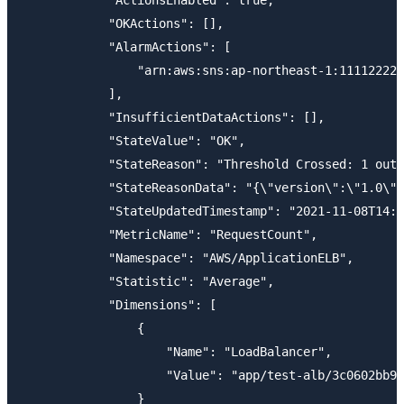
            "ActionsEnabled": true,

            "OKActions": [],

            "AlarmActions": [

                "arn:aws:sns:ap-northeast-1:111122223
            ],

            "InsufficientDataActions": [],

            "StateValue": "OK",

            "StateReason": "Threshold Crossed: 1 out 
            "StateReasonData": "{\"version\":\"1.0\",
            "StateUpdatedTimestamp": "2021-11-08T14:4
            "MetricName": "RequestCount",

            "Namespace": "AWS/ApplicationELB",

            "Statistic": "Average",

            "Dimensions": [

                {

                    "Name": "LoadBalancer",

                    "Value": "app/test-alb/3c0602bb93
                }
