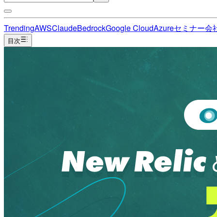
Trending
AWS
Claude
Bedrock
Google Cloud
Azure
セミナー
会
目次