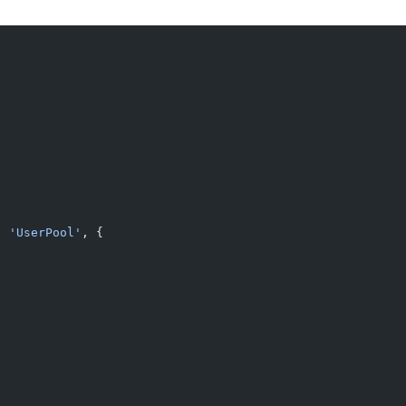
, 
'UserPool'
, {