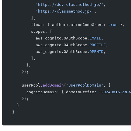
          'https://dev.classmethod.jp/'
,
          'https://classmethod.jp/'
,
        ],
        flows: { authorizationCodeGrant: 
true
 },
        scopes: [
          aws_cognito.OAuthScope.
EMAIL
,
          aws_cognito.OAuthScope.
PROFILE
,
          aws_cognito.OAuthScope.
OPENID
,
        ],
      },
    });
    userPool.
addDomain
(
'UserPoolDomain'
, {
      cognitoDomain: { domainPrefix: 
'20240816-cm-
    });
  }
}