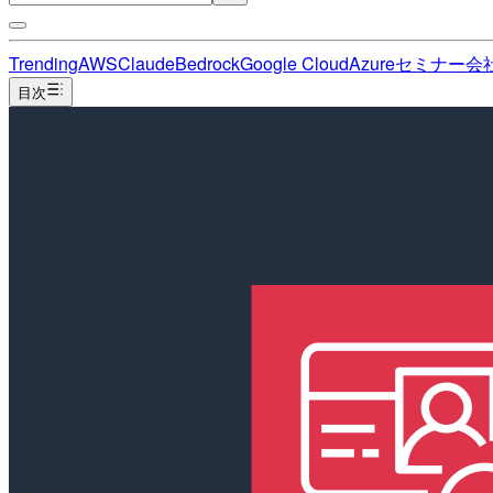
Trending
AWS
Claude
Bedrock
Google Cloud
Azure
セミナー
会
目次