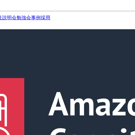
社説明会
勉強会
事例
採用