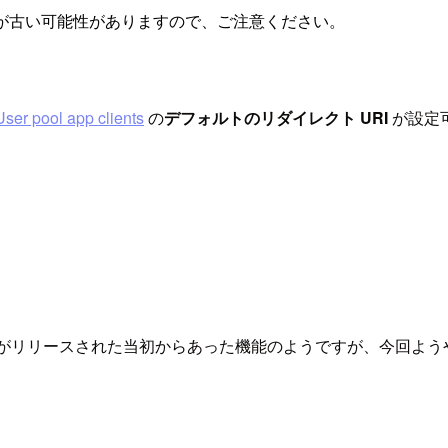
が古い可能性がありますので、ご注意ください。
User pool app clients
の
デフォルトのリダイレクト URI
が設定
gnito がリリースされた当初からあった機能のようですが、今回よ