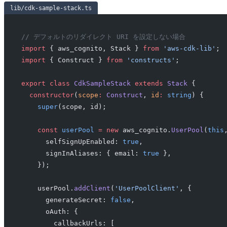
lib/cdk-sample-stack.ts
// デフォルトのリダイレクト URI を設定しない場合
import
 { aws_cognito, Stack } 
from
 'aws-cdk-lib'
;
import
 { Construct } 
from
 'constructs'
;
export
 class
 CdkSampleStack
 extends
 Stack
 {
  constructor
(
scope
:
 Construct
, 
id
:
 string
) {
    super
(scope, id);
    const
 userPool
 =
 new
 aws_cognito.
UserPool
(
this
      selfSignUpEnabled: 
true
,
      signInAliases: { email: 
true
 },
    });
    userPool.
addClient
(
'UserPoolClient'
, {
      generateSecret: 
false
,
      oAuth: {
        callbackUrls: [