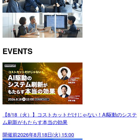
EVENTS
【8/18（火）】コストカットだけじゃない！AI駆動のシステ
ム刷新がもたらす本当の効果
開催前
2026年8月18日(火) 15:00