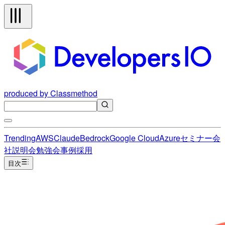
produced by Classmethod
Trending
AWS
Claude
Bedrock
Google Cloud
Azure
セミナー
会
社説明会
勉強会
事例
採用
目次