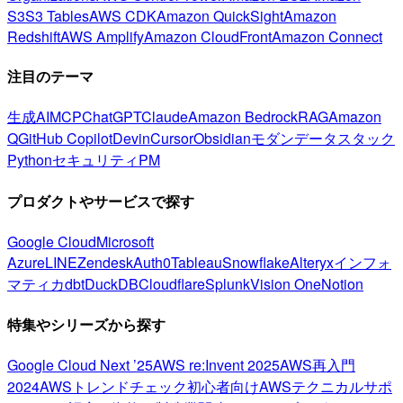
S3
S3 Tables
AWS CDK
Amazon QuickSight
Amazon
Redshift
AWS Amplify
Amazon CloudFront
Amazon Connect
注目のテーマ
生成AI
MCP
ChatGPT
Claude
Amazon Bedrock
RAG
Amazon
Q
GitHub Copilot
Devin
Cursor
Obsidian
モダンデータスタック
Python
セキュリティ
PM
プロダクトやサービスで探す
Google Cloud
Microsoft
Azure
LINE
Zendesk
Auth0
Tableau
Snowflake
Alteryx
インフォ
マティカ
dbt
DuckDB
Cloudflare
Splunk
Vision One
Notion
特集やシリーズから探す
Google Cloud Next ’25
AWS re:Invent 2025
AWS再入門
2024
AWSトレンドチェック
初心者向け
AWSテクニカルサポ