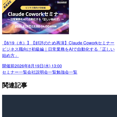
【8/19（水）】【好評のため再演】Claude Coworkセミナー
ビジネス職向け初級編｜日常業務をAIで自動化する「正しい
始め方」
開催前
2026年8月19日(水) 13:00
セミナー一覧
会社説明会一覧
勉強会一覧
関連記事