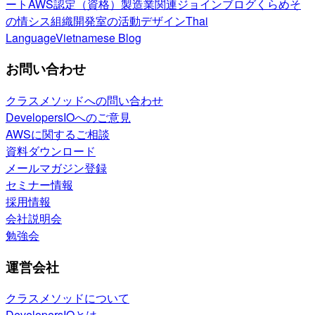
ート
AWS認定（資格）
製造業関連
ジョインブログ
くらめそ
の情シス
組織開発室の活動
デザイン
Thai
Language
Vietnamese Blog
お問い合わせ
クラスメソッドへの問い合わせ
DevelopersIOへのご意見
AWSに関するご相談
資料ダウンロード
メールマガジン登録
セミナー情報
採用情報
会社説明会
勉強会
運営会社
クラスメソッドについて
DevelopersIOとは