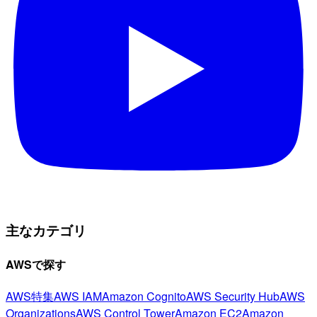
主なカテゴリ
AWSで探す
AWS特集
AWS IAM
Amazon Cognito
AWS Security Hub
AWS
Organizations
AWS Control Tower
Amazon EC2
Amazon