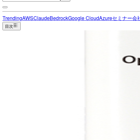
Trending
AWS
Claude
Bedrock
Google Cloud
Azure
セミナー
会
目次