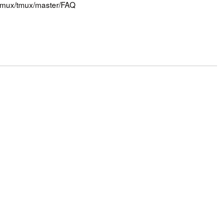
om/tmux/tmux/master/FAQ