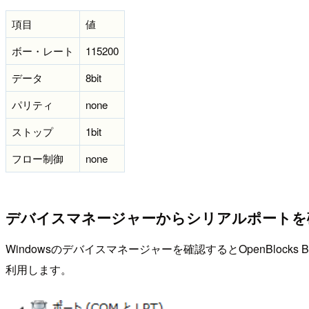
項目
値
ボー・レート
115200
データ
8bit
パリティ
none
ストップ
1bit
フロー制御
none
デバイスマネージャーからシリアルポートを
Windowsのデバイスマネージャーを確認するとOpenBlocks
利用します。