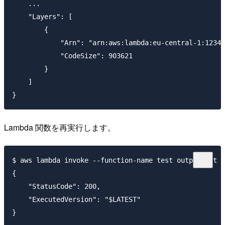
    ...

    "Layers": [

        {

            "Arn": "arn:aws:lambda:eu-central-1:12345
            "CodeSize": 903621

        }

    ]

Lambda 関数を再実行します。
$ aws lambda invoke --function-name test output.txt

{

    "StatusCode": 200,

    "ExecutedVersion": "$LATEST"

}
