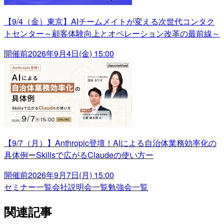
【9/4（金）東京】AIチームメイトが変える次世代コンタク
トセンター～顧客体験向上とオペレーション改革の最前線～
開催前
2026年9月4日(金) 15:00
【9/7（月）】Anthropic登壇！AIによる自治体業務効率化の
具体例ーSkillsで広がるClaudeの使い方ー
開催前
2026年9月7日(月) 15:00
セミナー一覧
会社説明会一覧
勉強会一覧
関連記事