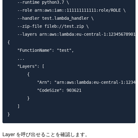
    --runtime python3.7 \

    --role arn:aws:iam::111111111111:role/ROLE \

    --handler test.lambda_handler \

    --zip-file fileb://test.zip \

    --layers arn:aws:lambda:eu-central-1:123456789012
{

    "FunctionName": "test",

    ...

    "Layers": [

        {

            "Arn": "arn:aws:lambda:eu-central-1:12345
            "CodeSize": 903621

        }

    ]

Layer を呼び出せることを確認します。