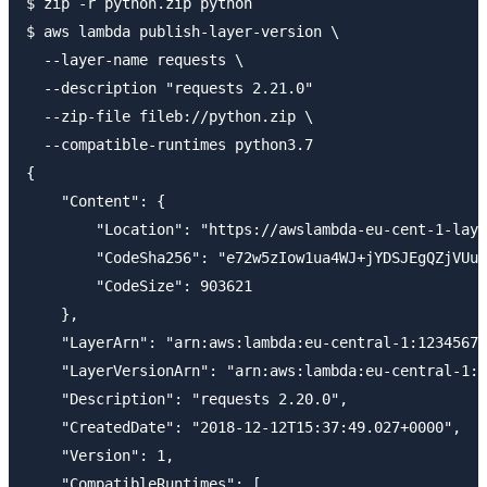
$ zip -r python.zip python

$ aws lambda publish-layer-version \

  --layer-name requests \

  --description "requests 2.21.0"

  --zip-file fileb://python.zip \

  --compatible-runtimes python3.7

{

    "Content": {

        "Location": "https://awslambda-eu-cent-1-laye
        "CodeSha256": "e72w5zIow1ua4WJ+jYDSJEgQZjVUud
        "CodeSize": 903621

    },

    "LayerArn": "arn:aws:lambda:eu-central-1:12345678
    "LayerVersionArn": "arn:aws:lambda:eu-central-1:1
    "Description": "requests 2.20.0",

    "CreatedDate": "2018-12-12T15:37:49.027+0000",

    "Version": 1,

    "CompatibleRuntimes": [
