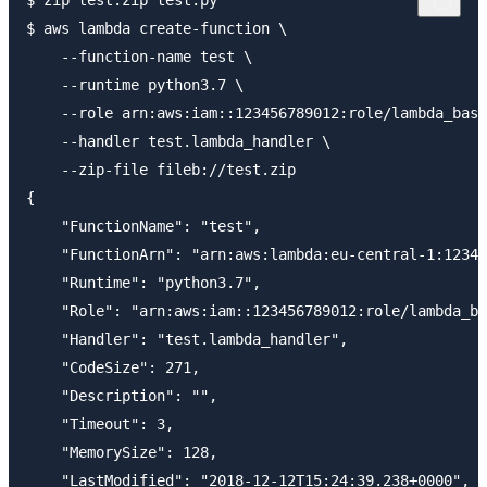
$ aws lambda create-function \

    --function-name test \

    --runtime python3.7 \

    --role arn:aws:iam::123456789012:role/lambda_basi
    --handler test.lambda_handler \

    --zip-file fileb://test.zip

{

    "FunctionName": "test",

    "FunctionArn": "arn:aws:lambda:eu-central-1:12345
    "Runtime": "python3.7",

    "Role": "arn:aws:iam::123456789012:role/lambda_ba
    "Handler": "test.lambda_handler",

    "CodeSize": 271,

    "Description": "",

    "Timeout": 3,

    "MemorySize": 128,

    "LastModified": "2018-12-12T15:24:39.238+0000",
