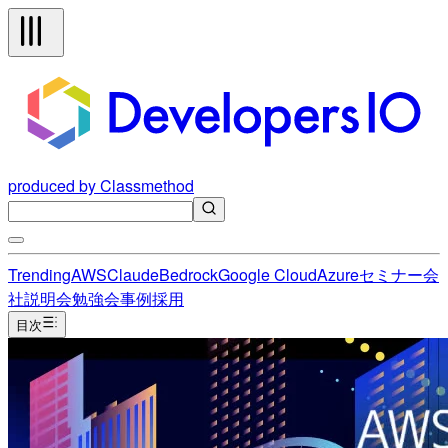
produced by Classmethod
Trending
AWS
Claude
Bedrock
Google Cloud
Azure
セミナー
会
社説明会
勉強会
事例
採用
目次