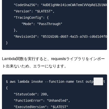
    "CodeSha256": "AdDE1ghNn14icmCWkTemCVVVpRd1ZU1NXF
    "Version": "$LATEST",

    "TracingConfig": {

        "Mode": "PassThrough"

    },

    "RevisionId": "8532d2d6-d607-4a15-a7d3-cd6d1d4f02
Lambda関数を実行すると、requestsライブラリをインポー
ト出来ないため、エラーになります。
$ aws lambda invoke --function-name test output.txt

{

    "StatusCode": 200,

    "FunctionError": "Unhandled",

    "ExecutedVersion": "$LATEST"
