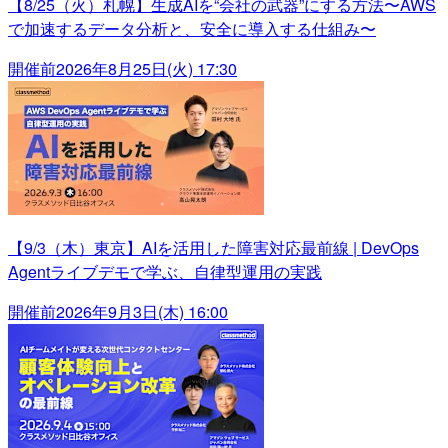
【8/25（火）札幌】生成AIを“会社の武器”にする方法〜AWS
で加速するデータ分析と、安全に導入する仕組み〜
開催前
2026年8月25日(火) 17:30
【9/3（木）東京】AIを活用した障害対応最前線 | DevOps
Agentライブデモで学ぶ、自律型運用の実践
開催前
2026年9月3日(木) 16:00