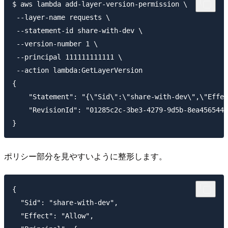
$ aws lambda add-layer-version-permission \

 --layer-name requests \

 --statement-id share-with-dev \

 --version-number 1 \

 --principal 111111111111 \

 --action lambda:GetLayerVersion

{

    "Statement": "{\"Sid\":\"share-with-dev\",\"Effec
    "RevisionId": "01285c2c-3be3-4279-9d5b-8ea4565443
ポリシー部分を見やすいように整形します。
{

  "Sid": "share-with-dev",

  "Effect": "Allow",
