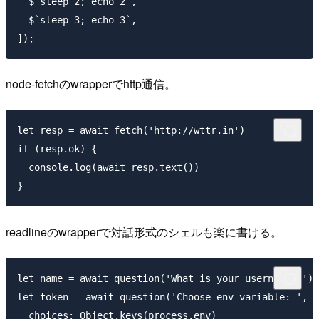
  $`sleep 2; echo 2`,

  $`sleep 3; echo 3`,

node-fetchのwrapperでhttp通信。
let resp = await fetch('http://wttr.in')

if (resp.ok) {

  console.log(await resp.text())

readlineのwrapperで対話形式のシェルも楽に書ける。
let name = await question('What is your username? ')

let token = await question('Choose env variable: ', {

  choices: Object.keys(process.env)
