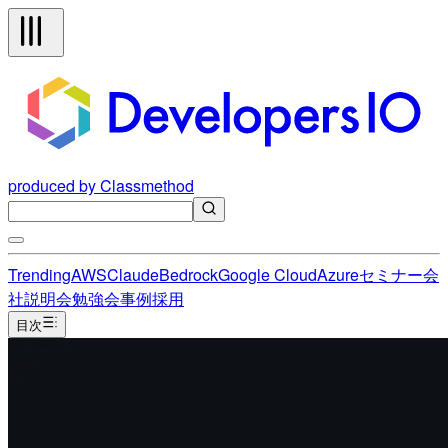
produced by Classmethod
Trending
AWS
Claude
Bedrock
Google Cloud
Azure
セミナー
会
社説明会
勉強会
事例
採用
目次