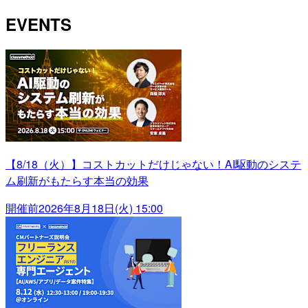
EVENTS
【8/18（火）】コストカットだけじゃない！AI駆動のシステ
ム刷新がもたらす本当の効果
開催前
2026年8月18日(火) 15:00