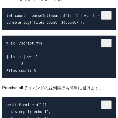
let count = parseInt(await $`ls -1 | wc -l`)

% zx ./script.mjs

$ ls -1 | wc -l

       3

Promise.allでコマンドの並列実行も簡単に書けます。
await Promise.all([

  $`sleep 1; echo 1`,
