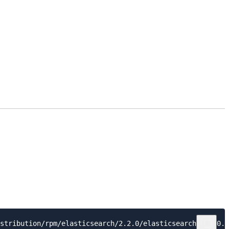
stribution/rpm/elasticsearch/2.2.0/elasticsearch-2.2.0.r