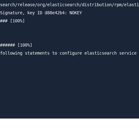
search/release/org/elasticsearch/distribution/rpm/elasti
Signature, key ID d88e42b4: NOKEY

### [100%]

###### [100%]

following statements to configure elasticsearch service 