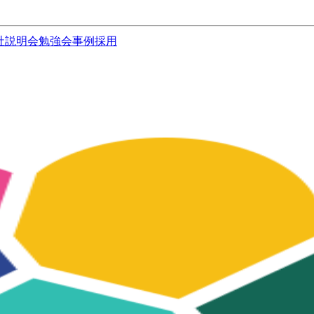
社説明会
勉強会
事例
採用