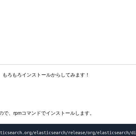
、もろもろインストールからしてみます！
ので、rpmコマンドでインストールします。
ticsearch.org/elasticsearch/release/org/elasticsearch/di