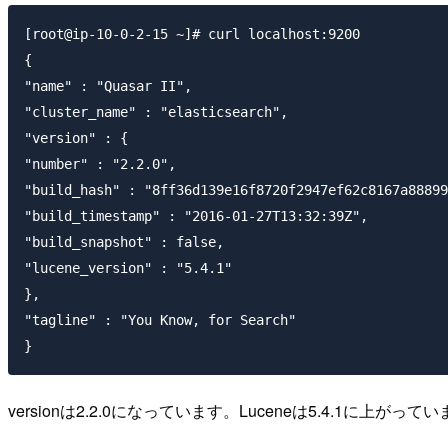
[root@ip-10-0-2-15 ~]# curl localhost:9200

{

"name" : "Quasar II",

"cluster_name" : "elasticsearch",

"version" : {

"number" : "2.2.0",

"build_hash" : "8ff36d139e16f8720f2947ef62c8167a88899
"build_timestamp" : "2016-01-27T13:32:39Z",

"build_snapshot" : false,

"lucene_version" : "5.4.1"

},

"tagline" : "You Know, for Search"

versionは2.2.0になっています。Luceneは5.4.1に上がって