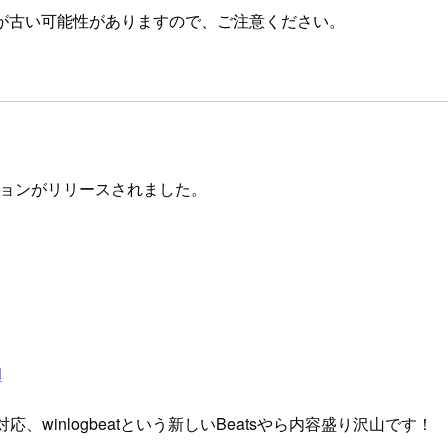
が古い可能性がありますので、ご注意ください。
バージョンがリリースされました。
d
 UI Plugin対応、winlogbeatという新しいBeatsやら内容盛り沢山です！