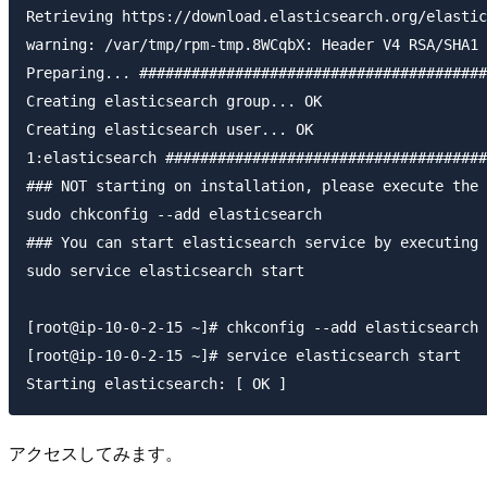
Retrieving https://download.elasticsearch.org/elastic
warning: /var/tmp/rpm-tmp.8WCqbX: Header V4 RSA/SHA1 
Preparing... ########################################
Creating elasticsearch group... OK

Creating elasticsearch user... OK

1:elasticsearch #####################################
### NOT starting on installation, please execute the 
sudo chkconfig --add elasticsearch

### You can start elasticsearch service by executing

sudo service elasticsearch start

[root@ip-10-0-2-15 ~]# chkconfig --add elasticsearch

[root@ip-10-0-2-15 ~]# service elasticsearch start

アクセスしてみます。