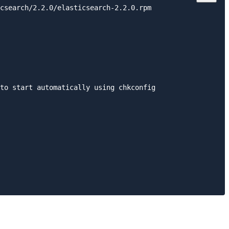
csearch/2.2.0/elasticsearch-2.2.0.rpm

to start automatically using chkconfig
