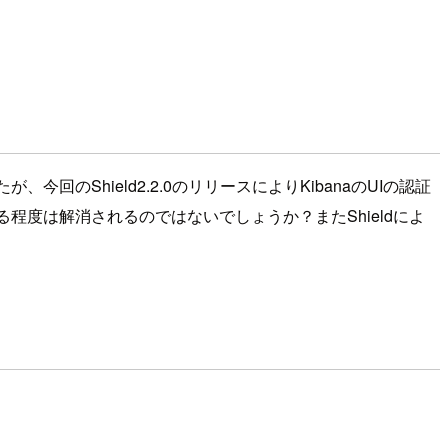
たが、今回のShield2.2.0のリリースによりKibanaのUIの認証
程度は解消されるのではないでしょうか？またShieldによ