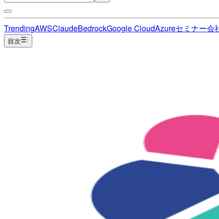
Trending
AWS
Claude
Bedrock
Google Cloud
Azure
セミナー
会
目次