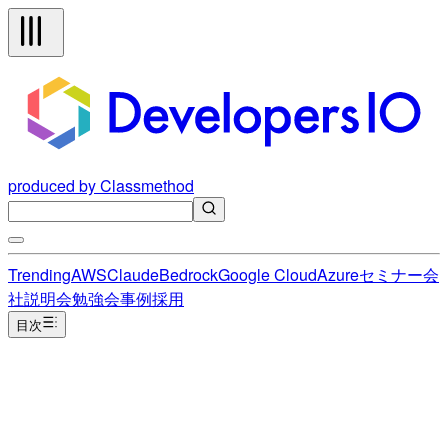
produced by Classmethod
Trending
AWS
Claude
Bedrock
Google Cloud
Azure
セミナー
会
社説明会
勉強会
事例
採用
目次