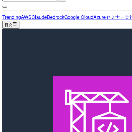
Trending
AWS
Claude
Bedrock
Google Cloud
Azure
セミナー
会
目次