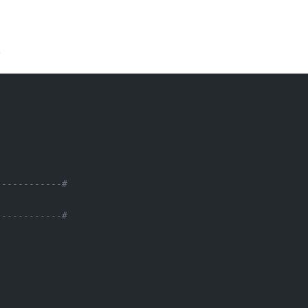
。
------------#
------------# 