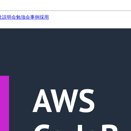
社説明会
勉強会
事例
採用