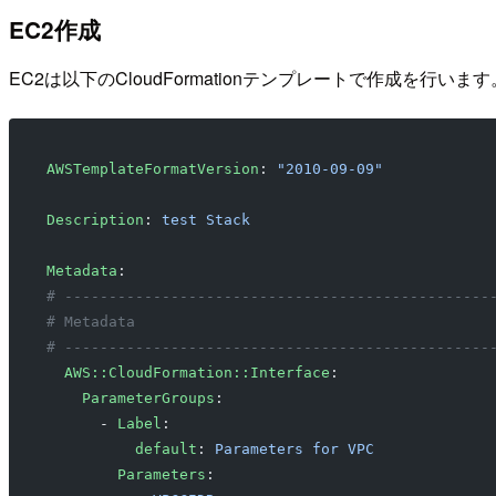
EC2作成
EC2は以下のCloudFormationテンプレートで作成を行います
AWSTemplateFormatVersion
: 
"2010-09-09"
Description
: 
test Stack
Metadata
:
# ------------------------------------------------
# Metadata
# ------------------------------------------------
  AWS::CloudFormation::Interface
:
    ParameterGroups
:
      - 
Label
: 
          default
: 
Parameters for VPC
        Parameters
: