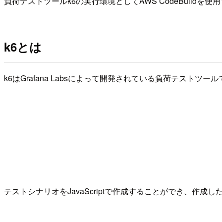
負荷テストツールk6の実行環境としてAWS CodeBuild
k6とは
k6はGrafana Labsによって開発されている負荷テストツー
テストシナリオをJavaScriptで作成することができ、作