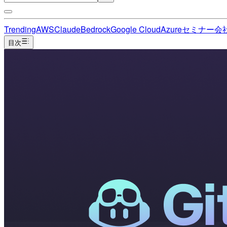
Trending
AWS
Claude
Bedrock
Google Cloud
Azure
セミナー
会
目次