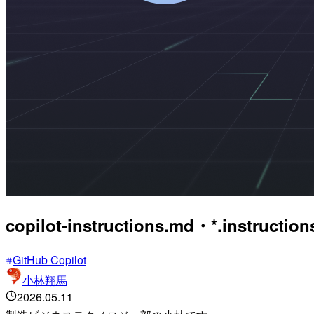
copilot-instructions.md・*.in
GitHub Copilot
小林翔馬
2026.05.11