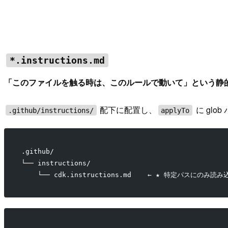
*.instructions.md
「このファイルを触る時は、このルールで動いて」という静
配下に配置し、
に gl
.github/instructions/
applyTo
.github/
└── instructions/
    └── cdk.instructions.md    ← ★ 特定パスにのみ読