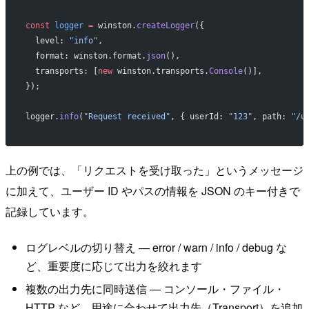
const
 logger
 =
 winston.
createLogger
({
  level: 
"info"
,
  format: winston.format.
json
(),
  transports: [
new
 winston.transports.
Console
()],
});
logger.
info
(
"Request received"
, { userId: 
"123"
, path: 
"/u
上の例では、「リクエストを受け取った」というメッセージ
に加えて、ユーザー ID やパスの情報を JSON のキー付きで
記録しています。
ログレベルの切り替え — error / warn / info / debug な
ど、重要度に応じて出力を絞れます
複数の出力先に同時送信 — コンソール・ファイル・
HTTP など、用途に合わせて出力先（Transport）を追加