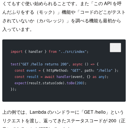
くてもすぐ使い始められることです。また「この API を呼
んだふりをする（モック）」機能や「コードのどこがテスト
されていないか（カバレッジ）」を調べる機能も最初から
入っています。
import
 { handler } 
from
 "../src/index"
;
test
(
"GET /hello returns 200"
, 
async
 () 
=>
 {
  const
 event
 =
 { httpMethod: 
"GET"
, path: 
"/hello"
 };
  const
 result
 =
 await
 handler
(event, {} 
as
 any
);
  expect
(result.statusCode).
toBe
(
200
);
});
上の例では、Lambda のハンドラーに「GET /hello」という
リクエストを渡し、返ってきたステータスコードが 200（正