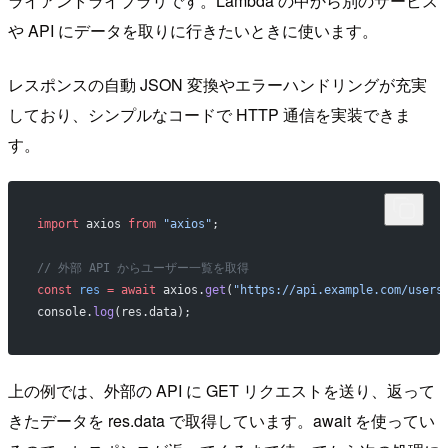
ライアントライブラリです。Lambda の中から別のサービス
や API にデータを取りに行きたいときに使います。
レスポンスの自動 JSON 変換やエラーハンドリングが充実
しており、シンプルなコードで HTTP 通信を実装できま
す。
import
 axios 
from
 "axios"
;
// 外部 API からユーザー一覧を取得
const
 res
 =
 await
 axios.
get
(
"https://api.example.com/users
console.
log
(res.data);
上の例では、外部の API に GET リクエストを送り、返って
きたデータを res.data で取得しています。await を使ってい