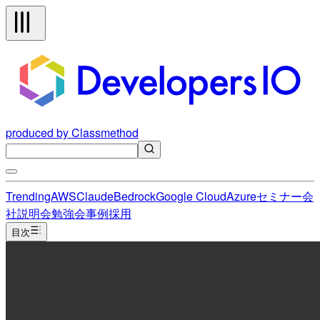
produced by Classmethod
Trending
AWS
Claude
Bedrock
Google Cloud
Azure
セミナー
会
社説明会
勉強会
事例
採用
目次