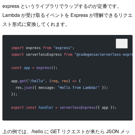
express というライブラリでラップするのが定番です。
Lambda が受け取るイベントを Express が理解できるリクエ
スト形式に変換してくれます。
import
 express 
from
 "express"
;
import
 serverlessExpress 
from
 "@codegenie/serverless-expre
const
 app
 =
 express
();
app.
get
(
"/hello"
, (
req
, 
res
) 
=>
 {
  res.
json
({ message: 
"Hello from Lambda!"
 });
});
export
 const
 handler
 =
 serverlessExpress
({ app });
上の例では、/hello に GET リクエストが来たら JSON メッ