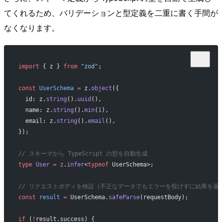
てくれるため、バリデーションと型定義を二重に書く手間が
なくなります。
import
 { z } 
from
 "zod"
;
const
 UserSchema
 =
 z.
object
({
  id: z.
string
().
uuid
(),
  name: z.
string
().
min
(
1
),
  email: z.
string
().
email
(),
});
// スキーマから TypeScript の型を自動生成
type
 User
 =
 z
.
infer
<
typeof
 UserSchema>;
// リクエストボディを検証（不正なデータでもエラーを投げずに結果を返
const
 result
 =
 UserSchema.
safeParse
(requestBody);
if
 (
!
result.success) {