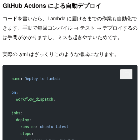
GitHub Actions による自動デプロイ
コードを書いたら、Lambda に届けるまでの作業も自動化で
きます。手動で毎回コンパイル → テスト → デプロイするの
は手間がかかりますし、ミスも起きやすいためです。
実際の .yml はざっくりこのような構成になります。
name
: 
Deploy to Lambda
on
:
  workflow_dispatch
:
jobs
:
  deploy
:
    runs-on
: 
ubuntu-latest
    steps
: