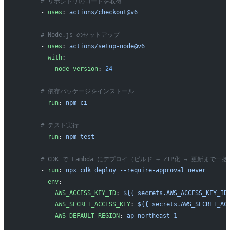
      # リポジトリのコードを取得
      - 
uses
: 
actions/checkout@v6
      # Node.js のセットアップ
      - 
uses
: 
actions/setup-node@v6
        with
:
          node-version
: 
24
      # 依存パッケージをインストール
      - 
run
: 
npm ci
      # テスト実行
      - 
run
: 
npm test
      # CDK で Lambda にデプロイ（ビルド → ZIP化 → 更新まで一括
      - 
run
: 
npx cdk deploy --require-approval never
        env
:
          AWS_ACCESS_KEY_ID
: 
${{ secrets.AWS_ACCESS_KEY_ID
          AWS_SECRET_ACCESS_KEY
: 
${{ secrets.AWS_SECRET_AC
          AWS_DEFAULT_REGION
: 
ap-northeast-1