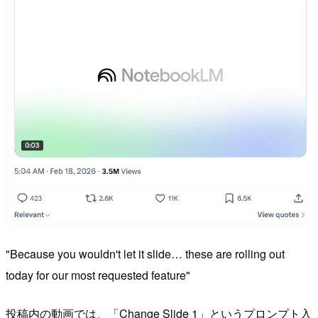
"Because you wouldn't let it slide… these are rolling out
today for our most requested feature"
投稿内の動画では、「Change Slide 1」というプロンプト入