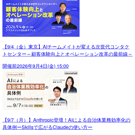
【9/4（金）東京】AIチームメイトが変える次世代コンタク
トセンター～顧客体験向上とオペレーション改革の最前線～
開催前
2026年9月4日(金) 15:00
【9/7（月）】Anthropic登壇！AIによる自治体業務効率化の
具体例ーSkillsで広がるClaudeの使い方ー