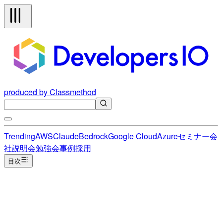
produced by Classmethod
Trending
AWS
Claude
Bedrock
Google Cloud
Azure
セミナー
会
社説明会
勉強会
事例
採用
目次