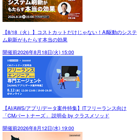
【8/18（火）】コストカットだけじゃない！AI駆動のシステ
ム刷新がもたらす本当の効果
開催前
2026年8月18日(火) 15:00
【AI/AWS/アプリ/データ案件特集】ITフリーランス向け
「CMパートナーズ」 説明会 by クラスメソッド
開催前
2026年8月12日(水) 19:00