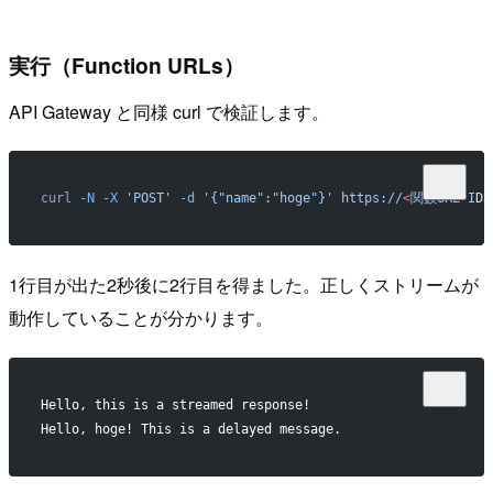
実行（Function URLs）
API Gateway と同様 curl で検証します。
curl
 -N
 -X
 'POST'
 -d
 '{"name":"hoge"}'
 https://
<
関数URL
 I
D
>
1行目が出た2秒後に2行目を得ました。正しくストリームが
動作していることが分かります。
Hello, this is a streamed response!
Hello, hoge! This is a delayed message.