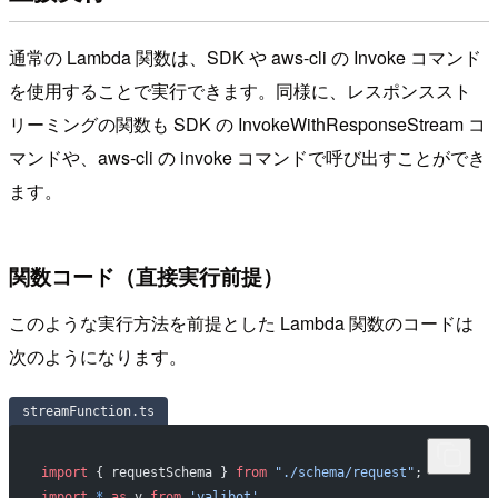
通常の Lambda 関数は、SDK や aws-cli の Invoke コマンド
を使用することで実行できます。同様に、レスポンススト
リーミングの関数も SDK の InvokeWithResponseStream コ
マンドや、aws-cli の invoke コマンドで呼び出すことができ
ます。
関数コード（直接実行前提）
このような実行方法を前提とした Lambda 関数のコードは
次のようになります。
streamFunction.ts
import
 { requestSchema } 
from
 "./schema/request"
;
import
 *
 as
 v 
from
 'valibot'