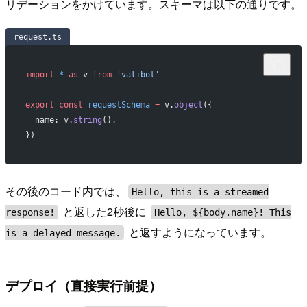
リデーションをかけています。スキーマは以下の通りです。
request.ts
import
 *
 as
 v 
from
 'valibot'
export
 const
 requestSchema
 =
 v.
object
({
  name: v.
string
(),
})
その後のコード内では、
Hello, this is a streamed
と返した2秒後に
response!
Hello, ${body.name}! This
と返すようになっています。
is a delayed message.
デプロイ（直接実行前提）