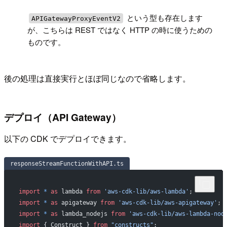
!
という型も存在します
APIGatewayProxyEventV2
が、こちらは REST ではなく HTTP の時に使うための
ものです。
後の処理は直接実行とほぼ同じなので省略します。
デプロイ（API Gateway）
以下の CDK でデプロイできます。
responseStreamFunctionWithAPI.ts
import
 *
 as
 lambda 
from
 'aws-cdk-lib/aws-lambda'
;
import
 *
 as
 apigateway 
from
 'aws-cdk-lib/aws-apigateway'
;
import
 *
 as
 lambda_nodejs 
from
 'aws-cdk-lib/aws-lambda-nod
import
 { Construct } 
from
 "constructs"
;