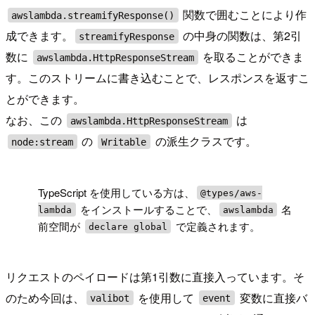
関数で囲むことにより作
awslambda.streamifyResponse()
成できます。
の中身の関数は、第2引
streamifyResponse
数に
を取ることができま
awslambda.HttpResponseStream
す。このストリームに書き込むことで、レスポンスを返すこ
とができます。
なお、この
は
awslambda.HttpResponseStream
の
の派生クラスです。
node:stream
Writable
!
TypeScript を使用している方は、
@types/aws-
をインストールすることで、
名
lambda
awslambda
前空間が
で定義されます。
declare global
リクエストのペイロードは第1引数に直接入っています。そ
のため今回は、
を使用して
変数に直接バ
valibot
event