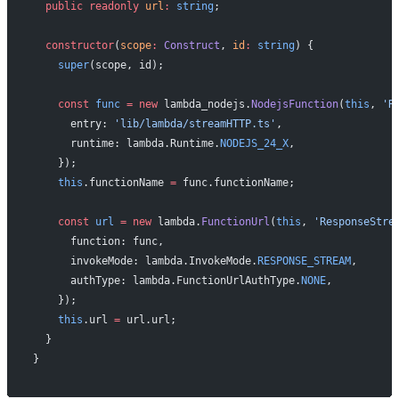
  public
 readonly
 url
:
 string
;
  constructor
(
scope
:
 Construct
, 
id
:
 string
) {
    super
(scope, id);
    const
 func
 =
 new
 lambda_nodejs.
NodejsFunction
(
this
, 
'R
      entry: 
'lib/lambda/streamHTTP.ts'
,
      runtime: lambda.Runtime.
NODEJS_24_X
,
    });
    this
.functionName 
=
 func.functionName;
    const
 url
 =
 new
 lambda.
FunctionUrl
(
this
, 
'ResponseStre
      function: func,
      invokeMode: lambda.InvokeMode.
RESPONSE_STREAM
,
      authType: lambda.FunctionUrlAuthType.
NONE
,
    });
    this
.url 
=
 url.url;
  }
}