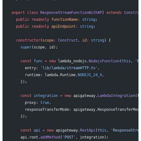
export
 class
 ResponseStreamFunctionWithAPI
 extends
 Constru
  public
 readonly
 functionName
:
 string
;
  public
 readonly
 apiEndpoint
:
 string
;
  constructor
(
scope
:
 Construct
, 
id
:
 string
) {
    super
(scope, id);
    const
 func
 =
 new
 lambda_nodejs.
NodejsFunction
(
this
, 
'R
      entry: 
'lib/lambda/streamHTTP.ts'
,
      runtime: lambda.Runtime.
NODEJS_24_X
,
    });
    const
 integration
 =
 new
 apigateway.
LambdaIntegration
(f
      proxy: 
true
,
      responseTransferMode: apigateway.ResponseTransferMod
    });
    const
 api
 =
 new
 apigateway.
RestApi
(
this
, 
'ResponseStre
    api.root.
addMethod
(
'POST'
, integration);