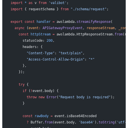
import
 *
 as
 v 
from
 'valibot'
;
import
 { requestSchema } 
from
 "./schema/request"
;
export
 const
 handler
 =
 awslambda.
streamifyResponse
(
  async
 (
event
:
 APIGatewayProxyEvent
, 
responseStream
, 
_con
    const
 httpStream
 =
 awslambda.HttpResponseStream.
from
(r
      statusCode: 
200
,
      headers: {
        "Content-Type"
: 
"text/plain"
,
        "Access-Control-Allow-Origin"
: 
"*"
      },
    });
    try
 {
      if
 (
!
event.body) {
        throw
 new
 Error
(
"Request body is required"
);
      }
      const
 rawBody
 =
 event.isBase64Encoded
        ?
 Buffer.
from
(event.body, 
'base64'
).
toString
(
'utf-