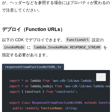
が、ヘッダーなどを参照する場合にはプロパティが変わるの
で注意してください。
デプロイ（Function URLs）
以下の CDK でデプロイできます。
設定の
FunctionUrl
に
を
invokeMode
lambda.InvokeMode.RESPONSE_STREAM
指定する必要があります。
responseStreamFunctionWithURL.ts
import
 *
 as
 lambda 
from
 'aws-cdk-lib/aws-lambda'
;
import
 *
 as
 lambda_nodejs 
from
 'aws-cdk-lib/aws-lambda-nod
import
 { Construct } 
from
 "constructs"
;
export
 class
 ResponseStreamFunctionWithURL
 extends
 Constru
  public
 readonly
 functionName
:
 string
;