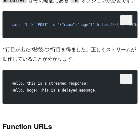
かその略記である
オプションが必要です。
no-buffer
-N
curl
 -N
 -X
 'POST'
 -d
 '{"name":"hoge"}'
 https://
<
リソースI
D
>
1行目が出た2秒後に2行目を得ました。正しくストリームが
動作していることが分かります。
Hello, this is a streamed response!
Hello, hoge! This is a delayed message.
Function URLs