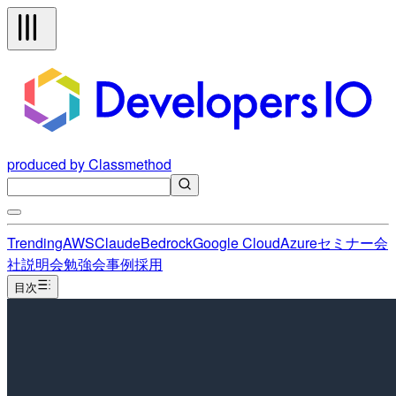
produced by Classmethod
Trending
AWS
Claude
Bedrock
Google Cloud
Azure
セミナー
会
社説明会
勉強会
事例
採用
目次