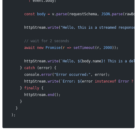
        :
 event.body;
      const
 body
 =
 v.
parse
(requestSchema, 
JSON
.
parse
(rawBo
      httpStream.
write
(
"Hello, this is a streamed response
      // wait for 2 seconds
      await
 new
 Promise
(
r
 =>
 setTimeout
(r, 
2000
));
      httpStream.
write
(
`Hello, ${
body
.
name
}! This is a del
    } 
catch
 (error) {
      console.
error
(
"Error occurred:"
, error);
      httpStream.
write
(
`Error: ${
error
 instanceof
 Error
 ?
 
    } 
finally
 {
      httpStream.
end
();
    }
  }
);