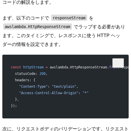
コードの解説をします。
まず、以下のコードで
を
responseStream
でラップする必要があり
awslambda.HttpResponseStream
ます。このタイミングで、レスポンスに使う HTTP ヘッ
ダーの情報を設定できます。
const
 httpStream
 =
 awslambda.HttpResponseStream.
from
(respo
  statusCode: 
200
,
  headers: {
    "Content-Type"
: 
"text/plain"
,
    "Access-Control-Allow-Origin"
: 
"*"
  },
});
次に、リクエストボディのバリデーションです。リクエスト