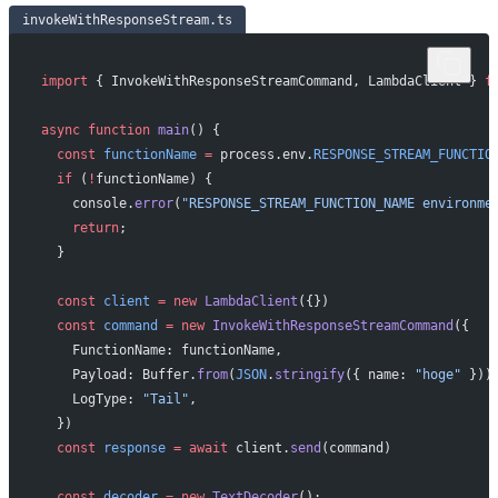
invokeWithResponseStream.ts
import
 { InvokeWithResponseStreamCommand, LambdaClient } 
f
async
 function
 main
() {
  const
 functionName
 =
 process.env.
RESPONSE_STREAM_FUNCTIO
  if
 (
!
functionName) {
    console.
error
(
"RESPONSE_STREAM_FUNCTION_NAME environme
    return
;
  }
  const
 client
 =
 new
 LambdaClient
({})
  const
 command
 =
 new
 InvokeWithResponseStreamCommand
({
    FunctionName: functionName,
    Payload: Buffer.
from
(
JSON
.
stringify
({ name: 
"hoge"
 }))
    LogType: 
"Tail"
,
  })
  const
 response
 =
 await
 client.
send
(command)
  const
 decoder
 =
 new
 TextDecoder
();