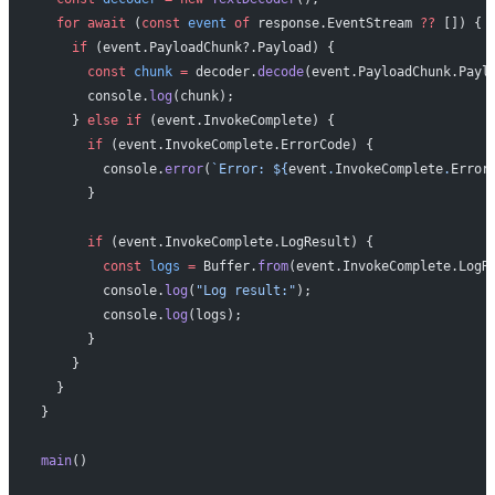
  for
 await
 (
const
 event
 of
 response.EventStream 
??
 []) {
    if
 (event.PayloadChunk?.Payload) {
      const
 chunk
 =
 decoder.
decode
(event.PayloadChunk.Payl
      console.
log
(chunk);
    } 
else
 if
 (event.InvokeComplete) {
      if
 (event.InvokeComplete.ErrorCode) {
        console.
error
(
`Error: ${
event
.
InvokeComplete
.
Error
      }
      if
 (event.InvokeComplete.LogResult) {
        const
 logs
 =
 Buffer.
from
(event.InvokeComplete.LogR
        console.
log
(
"Log result:"
);
        console.
log
(logs);
      }
    }
  }
}
main
()