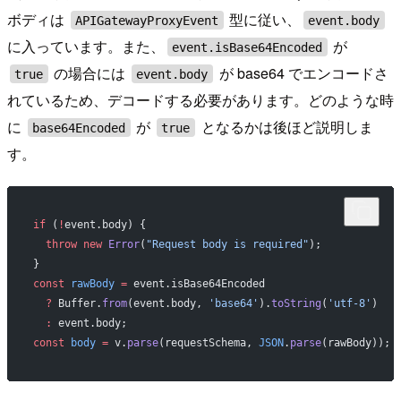
ボディは
型に従い、
APIGatewayProxyEvent
event.body
に入っています。また、
が
event.isBase64Encoded
の場合には
が base64 でエンコードさ
true
event.body
れているため、デコードする必要があります。どのような時
に
が
となるかは後ほど説明しま
base64Encoded
true
す。
if
 (
!
event.body) {
  throw
 new
 Error
(
"Request body is required"
);
}
const
 rawBody
 =
 event.isBase64Encoded
  ?
 Buffer.
from
(event.body, 
'base64'
).
toString
(
'utf-8'
)
  :
 event.body;
const
 body
 =
 v.
parse
(requestSchema, 
JSON
.
parse
(rawBody));