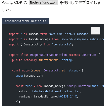
今回は CDK の
を使用してデプロイしま
NodejsFunction
した。
responseStreamFunction.ts
import
 *
 as
 lambda 
from
 'aws-cdk-lib/aws-lambda'
;
import
 *
 as
 lambda_nodejs 
from
 'aws-cdk-lib/aws-lambda-nod
import
 { Construct } 
from
 "constructs"
;
export
 class
 ResponseStreamFunction
 extends
 Construct
 {
  public
 readonly
 functionName
:
 string
;
  constructor
(
scope
:
 Construct
, 
id
:
 string
) {
    super
(scope, id);
    const
 func
 =
 new
 lambda_nodejs.
NodejsFunction
(
this
, 
'R
      entry: 
'lib/lambda/streamFunction.ts'
,
      runtime: lambda.Runtime.
NODEJS_24_X
,
    });