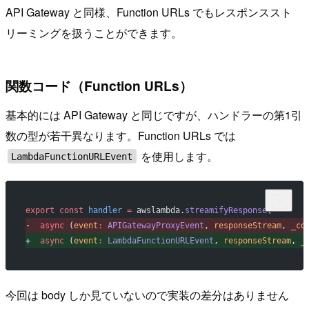
API Gateway と同様、Function URLs でもレスポンススト
リーミングを扱うことができます。
関数コード（Function URLs）
基本的には API Gateway と同じですが、ハンドラーの第1引
数の型が若干異なります。Function URLs では
を使用します。
LambdaFunctionURLEvent
export
 const
 handler
 =
 awslambda.
streamifyResponse
(
-
  async
 (
event
:
 APIGatewayProxyEvent
, 
responseStream
, 
_co
+
  async
 (
event
:
 LambdaFunctionURLEvent
, 
responseStream
, 
_
今回は body しか見ていないので実装の差分はありません