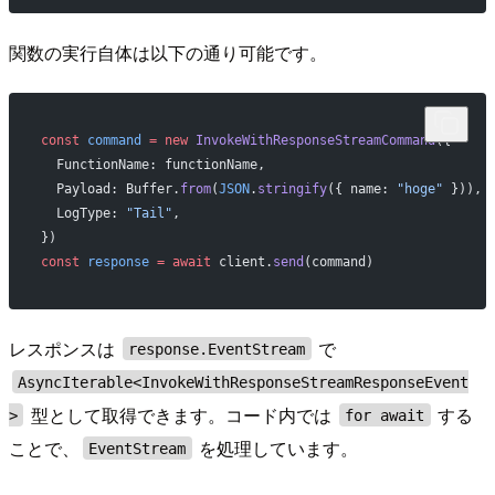
関数の実行自体は以下の通り可能です。
const
 command
 =
 new
 InvokeWithResponseStreamCommand
({
  FunctionName: functionName,
  Payload: Buffer.
from
(
JSON
.
stringify
({ name: 
"hoge"
 })),
  LogType: 
"Tail"
,
})
const
 response
 =
 await
 client.
send
(command)
レスポンスは
で
response.EventStream
AsyncIterable<InvokeWithResponseStreamResponseEvent
型として取得できます。コード内では
する
>
for await
ことで、
を処理しています。
EventStream