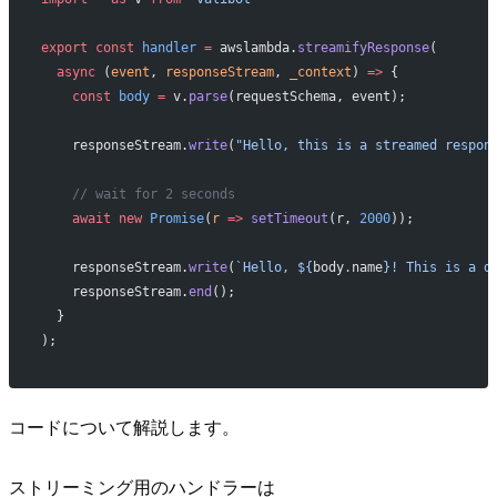
export
 const
 handler
 =
 awslambda.
streamifyResponse
(
  async
 (
event
, 
responseStream
, 
_context
) 
=>
 {
    const
 body
 =
 v.
parse
(requestSchema, event);
    responseStream.
write
(
"Hello, this is a streamed respon
    // wait for 2 seconds
    await
 new
 Promise
(
r
 =>
 setTimeout
(r, 
2000
));
    responseStream.
write
(
`Hello, ${
body
.
name
}! This is a d
    responseStream.
end
();
  }
);
コードについて解説します。
ストリーミング用のハンドラーは