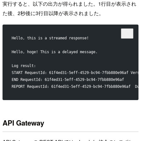
実行すると、以下の出力が得られました。1行目が表示され
た後、2秒後に3行目以降が表示されました。
Hello, this is a streamed response!
Hello, hoge! This is a delayed message.
Log result:
START RequestId: 61f4ed31-5eff-4529-bc94-7fbb880e96af Vers
END RequestId: 61f4ed31-5eff-4529-bc94-7fbb880e96af
REPORT RequestId: 61f4ed31-5eff-4529-bc94-7fbb880e96af  Du
API Gateway