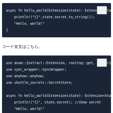
async fn hello_world(Extension(state): Extension<Stat
    println!("{}",state.secret.to_string());

    "Hello, world!"

コード全文はこちら。
use axum::{extract::Extension, routing::get, Router};

use sync_wrapper::SyncWrapper;

use anyhow::anyhow;

use shuttle_secrets::SecretStore;

async fn hello_world(Extension(state): Extension<Stat
    println!("{}", state.secret); //show secret

    "Hello, world!"
