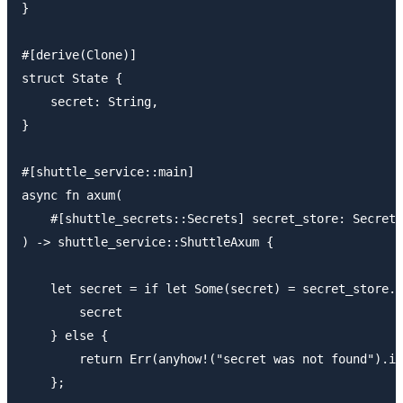
}

#[derive(Clone)]

struct State {

    secret: String,

}

#[shuttle_service::main]

async fn axum(

    #[shuttle_secrets::Secrets] secret_store: SecretS
) -> shuttle_service::ShuttleAxum {

    let secret = if let Some(secret) = secret_store.g
        secret

    } else {

        return Err(anyhow!("secret was not found").in
    };
