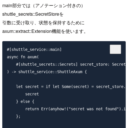
main部分では（アノテーション付きの）
shuttle_secrets::SecretStoreを
引数に受け取り、状態を保持するために
axum::extract::Extension機能を使います。
#[shuttle_service::main]

async fn axum(

    #[shuttle_secrets::Secrets] secret_store: SecretS
) -> shuttle_service::ShuttleAxum {

    let secret = if let Some(secret) = secret_store.g
        secret

    } else {

        return Err(anyhow!("secret was not found").in
    };
