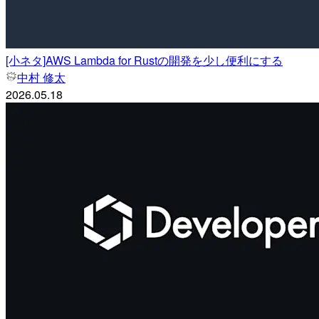
[小ネタ]AWS Lambda for Rustの開発を少し便利にする
中村 修太
2026.05.18