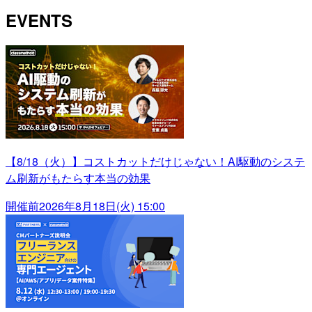
EVENTS
【8/18（火）】コストカットだけじゃない！AI駆動のシステ
ム刷新がもたらす本当の効果
開催前
2026年8月18日(火) 15:00