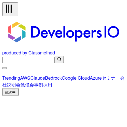
produced by Classmethod
Trending
AWS
Claude
Bedrock
Google Cloud
Azure
セミナー
会
社説明会
勉強会
事例
採用
目次