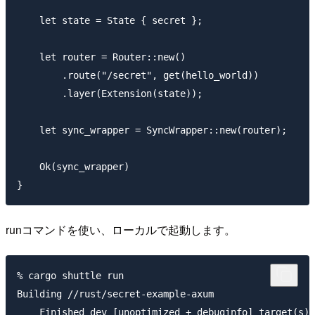
    let state = State { secret };

    let router = Router::new()

        .route("/secret", get(hello_world))

        .layer(Extension(state));

    let sync_wrapper = SyncWrapper::new(router);

    Ok(sync_wrapper)

runコマンドを使い、ローカルで起動します。
% cargo shuttle run

Building //rust/secret-example-axum

    Finished dev [unoptimized + debuginfo] target(s) 