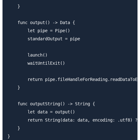
    }

    func output() -> Data {

        let pipe = Pipe()

        standardOutput = pipe

        launch()

        waitUntilExit()

        return pipe.fileHandleForReading.readDataToEn
    }

    func outputString() -> String {

        let data = output()

        return String(data: data, encoding: .utf8) ??
    }

}
