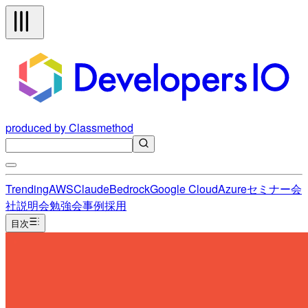
produced by Classmethod
Trending
AWS
Claude
Bedrock
Google Cloud
Azure
セミナー
会
社説明会
勉強会
事例
採用
目次