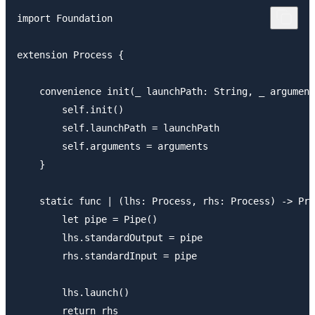
import Foundation

extension Process {

    convenience init(_ launchPath: String, _ argument
        self.init()

        self.launchPath = launchPath

        self.arguments = arguments

    }

    static func | (lhs: Process, rhs: Process) -> Pro
        let pipe = Pipe()

        lhs.standardOutput = pipe

        rhs.standardInput = pipe

        lhs.launch()

        return rhs
