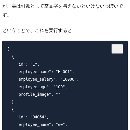
が、実は引数として空文字を与えないといけないっぽいで
す。
ということで、これを実行すると
[

  {

    "id": "1",

    "employee_name": "H-001",

    "employee_salary": "10000",

    "employee_age": "100",

    "profile_image": ""

  },

  {

    "id": "94054",

    "employee_name": "ww",
