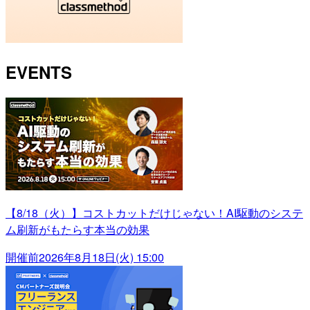
EVENTS
【8/18（火）】コストカットだけじゃない！AI駆動のシステ
ム刷新がもたらす本当の効果
開催前
2026年8月18日(火) 15:00