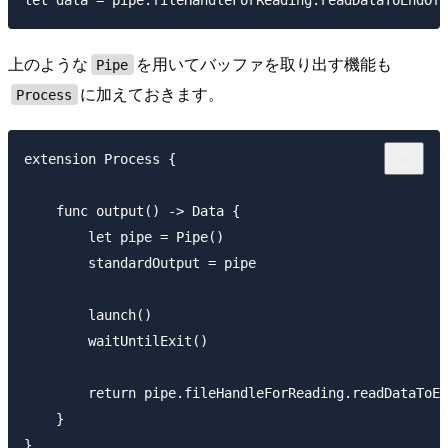
上のような
を用いてバッファを取り出す機能も
Pipe
に加えておきます。
Process
extension Process {

    func output() -> Data {

        let pipe = Pipe()

        standardOutput = pipe

        launch()

        waitUntilExit()

        return pipe.fileHandleForReading.readDataToEn
    }
