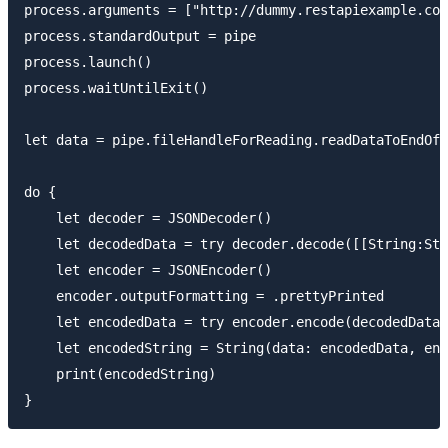
process.arguments = ["http://dummy.restapiexample.com
process.standardOutput = pipe

process.launch()

process.waitUntilExit()

let data = pipe.fileHandleForReading.readDataToEndOfF
do {

    let decoder = JSONDecoder()

    let decodedData = try decoder.decode([[String:Str
    let encoder = JSONEncoder()

    encoder.outputFormatting = .prettyPrinted

    let encodedData = try encoder.encode(decodedData)

    let encodedString = String(data: encodedData, enc
    print(encodedString)
