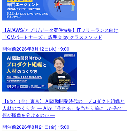
【AI/AWS/アプリ/データ案件特集】ITフリーランス向け
「CMパートナーズ」 説明会 by クラスメソッド
開催前
2026年8月12日(水) 19:00
【8/21（金）東京】 AI駆動開発時代の、プロダクト組織と
人材のつくり方 ― AIが「作れる」を当たり前にした先で、
何が勝負を分けるのか ―
開催前
2026年8月21日(金) 15:00