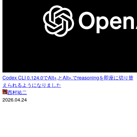
Codex CLI 0.124.0でAlt+,とAlt+.でreasoningを即座に切り替
えられるようになりました
西村祐二
2026.04.24