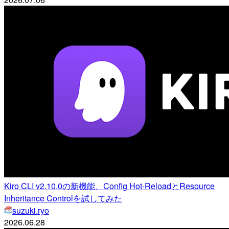
Kiro CLI v2.10.0の新機能、Config Hot-ReloadとResource
Inheritance Controlを試してみた
suzuki.ryo
2026.06.28