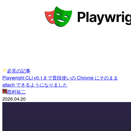
必見の記事
Playwright CLI v0.1.8 で普段使いの Chrome にそのまま
attach できるようになりました
西村祐二
2026.04.20