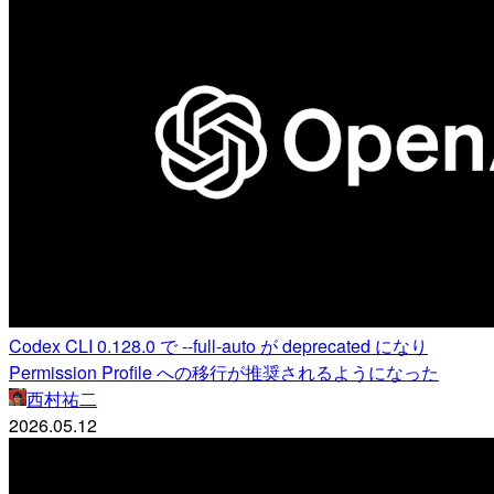
Codex CLI 0.128.0 で --full-auto が deprecated になり
Permission Profile への移行が推奨されるようになった
西村祐二
2026.05.12