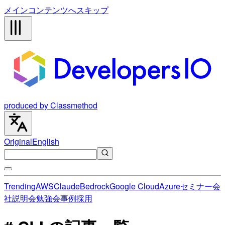
メインコンテンツへスキップ
produced by Classmethod
Original
English
Trending
AWS
Claude
Bedrock
Google Cloud
Azure
セミナー
会
社説明会
勉強会
事例
採用